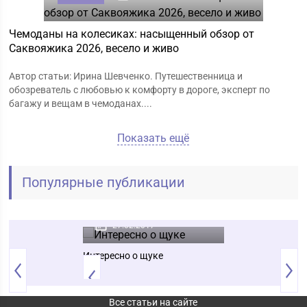
Чемоданы на колесиках: насыщенный обзор от
Саквояжика 2026, весело и живо
Автор статьи: Ирина Шевченко. Путешественница и
обозреватель с любовью к комфорту в дороге, эксперт по
багажу и вещам в чемоданах....
Показать ещё
Популярные публикации
Животные
Животные
21.10.2017
27.02.2017
21.05.2017
осени
Интересно о щуке
Интересно о тиг
Все статьи на сайте