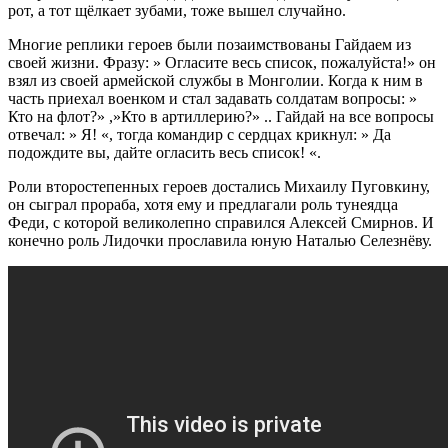
рот, а тот щёлкает зубами, тоже вышел случайно.
Многие реплики героев были позаимствованы Гайдаем из
своей жизни. Фразу: » Огласите весь список, пожалуйста!» он
взял из своей армейской службы в Монголии. Когда к ним в
часть приехал военком и стал задавать солдатам вопросы: »
Кто на флот?» ,»Кто в артиллерию?» .. Гайдай на все вопросы
отвечал: » Я! «, тогда командир с сердцах крикнул: » Да
подождите вы, дайте огласить весь список! «.
Роли второстепенных героев достались Михаилу Пуговкину,
он сыграл прораба, хотя ему и предлагали роль тунеядца
Феди, с которой великолепно справился Алексей Смирнов. И
конечно роль Лидочки прославила юную Наталью Селезнёву.