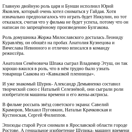
Главную двойную роль царя и Бунши исполнил Юрий
Яковлев, который очень хотел сниматься у Гайдая. Хотя
изначально предполагалось что играть будет Никулин, но тот
отказался, считая что у фильма не будет успеха, потому что он
написан по запрещённому произведению Булгакова.
Роль домушника Жоржа Милославского досталась Леониду
Куравлёву, он обошёл на пробах Анатолия Кузнецова и
Вячеслава Невинного и отлично вписался в команду
режиссёра.
Анатолия Семёновича Шпака сыграл Владимир Этуш, он так
хорошо вжился в роль, что в нём трудно было узнать
товарища Саакова из «Кавказкой пленницы».
И уже знакомый Шурик- Александр Демьяненко составил
творческий союз с Натальей Селезнёвой, они сыграли роли
изобретателя машины времени и его жены-актрисы.
В фильме россыпь звёзд советского экрана: Савелий
Краморов, Михаил Пуговкин, Натальи Крачковская и
Кустинская, Сергей Филиппов.
Эпизоды старой Руси снимали в Ярославской области городе
Ростове. А гениальное изобретение Шурика- машину времени