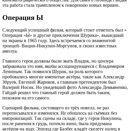
эта работа стала трамплином к покорению новых вершин.
Операция Ы
Следующий успешный фильм, который стоит отметить был »
Операция «Ы» и другие приключения Шурика», вышедший
на экраны в 1965 году. Здесь встречаемся со знаменитой
троицей- Вицин-Никулин-Моргунов, в своих известных
амплуа.
Главного героя должны были звать Владик, но цензура
забраковала это имя, якобы ассоциирующееся с Владимиром
Лениным. Так появился Шурик, на роль которого
пробовались многие именитые актёры, такие как Александр
Збруев, Евгений Жариков, а главным претендентом был
Валерий Носик. Но увидевший фото Александра Демьяненко,
Гайдай решил что главный герой должен быть таким,
похожим на его самого.
Сценарий фильма, состоящего из трёх новелл, не раз
переписывался и изменялся. Не обошлось на съёмках без
импровизаций. Так сцены на складе, где у героя Никулина,
после ранения в грудь, потекло вино, была придумана
актёром на ходу. Эпизод где Балбес кладёт скелету палец в