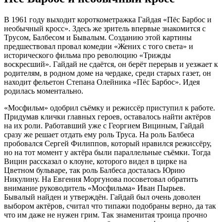
В 1961 году выходит короткометражка Гайдая «Пёс Барбос и
необычный кросс». Здесь же зритель впервые знакомится с
Трусом, Балбесом и Бывалым. Созданию этой картины
предшествовал провал комедии «Жених с того света» и
исторического фильма про революцию «Трижды
воскресший». Гайдай не сдаётся, он берёт перерыв и уезжает к
родителям, в родном доме на чердаке, среди старых газет, он
находит фельетон Степана Олейника «Пёс Барбос». Идея
родилась моментально.
«Мосфильм» одобрил съёмку и режиссёр приступил к работе.
Придумав клички главных героев, оставалось найти актёров
на их роли. Работавший уже с Георгием Вициным, Гайдай
сразу же решает отдать ему роль Труса. На роль Балбеса
пробовался Сергей Филиппов, который нравился режиссёру,
но на тот момент у актёра были параллельные съёмки. Тогда
Вицин рассказал о клоуне, которого видел в цирке на
Цветном бульваре, так роль Балбеса досталась Юрию
Никулину. На Евгения Моргунова посоветовал обратить
внимание руководитель «Мосфильма» Иван Пырьев.
Бывалый найден и утверждён. Гайдай был очень доволен
выбором актёров, считал что типажи подобраны верно, да так
что им даже не нужен грим. Так знаменитая троица прочно