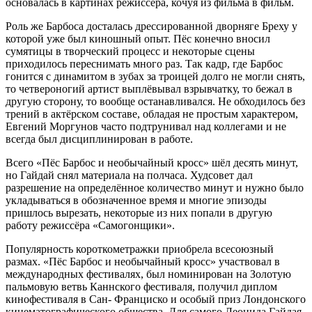
основалась в картинах режиссёра, кочуя из фильма в фильм.
Роль же Барбоса досталась дрессированной дворняге Бреху у
которой уже был киношный опыт. Пёс конечно вносил
сумятицы в творческий процесс и некоторые сцены
приходилось переснимать много раз. Так кадр, где Барбос
гонится с динамитом в зубах за троицей долго не могли снять,
то четвероногий артист выплёвывал взрывчатку, то бежал в
другую сторону, то вообще останавливался. Не обходилось без
трений в актёрском составе, обладая не простым характером,
Евгений Моргунов часто подтрунивал над коллегами и не
всегда был дисциплинирован в работе.
Всего «Пёс Барбос и необычайный кросс» шёл десять минут,
но Гайдай снял материала на полчаса. Худсовет дал
разрешение на определённое количество минут и нужно было
укладываться в обозначенное время и многие эпизоды
пришлось вырезать, некоторые из них попали в другую
работу режиссёра «Самогонщики».
Популярность короткометражки приобрела всесоюзный
размах. «Пёс Барбос и необычайный кросс» участвовал в
международных фестивалях, был номинирован на Золотую
пальмовую ветвь Каннского фестиваля, получил диплом
кинофестиваля в Сан- Франциско и особый приз Лондонского
кинематографического общества. Для самого Леонида Гайдая