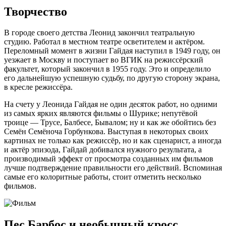
Творчество
В городе своего детства Леонид закончил театральную
студию. Работал в местном театре осветителем и актёром.
Переломный момент в жизни Гайдая наступил в 1949 году, он
уезжает в Москву и поступает во ВГИК на режиссёрский
факультет, который закончил в 1955 году. Это и определило
его дальнейшую успешную судьбу, по другую сторону экрана,
в кресле режиссёра.
На счету у Леонида Гайдая не один десяток работ, но одними
из самых ярких являются фильмы о Шурике; непутёвой
троице — Трусе, Балбесе, Бывалом; ну и как же обойтись без
Семён Семёноча Горбункова. Выступая в некоторых своих
картинах не только как режиссёр, но и как сценарист, а иногда
и актёр эпизода, Гайдай добивался нужного результата, а
производимый эффект от просмотра созданных им фильмов
лучше подтверждение правильности его действий. Вспоминая
самые его колоритные работы, стоит отметить несколько
фильмов.
Пес Барбос и необычный кросс