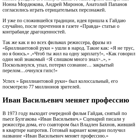
Нонна Мордюкова, Андрей Миронов, Анатолий Папанов
согласились играть отрицательных персонажей.
И уже по сложившейся традиции, идея пришла к Гайдаю
случайно, после прочтения в газете «Правда» статьи о
контрабанде драгоценностей.
Так же как и во всех фильмах режиссера, фразы из
«Бриллиантовой руки » ушли в народ. Такие как: «Я не трус,
но я боюсь.» ,»Чтоб ты жил на одну зарплату!», «Как говорил
один мой знакомый <Я слишком много знал>..», »
Поскользнулся, упал, потерял сознание… закрытый
перелом…очнулся гипс!»
Успех » Бриллиантовой руки» был колоссальный, его
посмотрело 77 миллионов зрителей.
Иван Васильевич меняет профессию
В 1973 году выходит очередной фильм Гайдая, снятый по
пьесе Булгакова «Иван Васильевич.» Сценарий писали у
режиссёра дома, его соавтором был Владлен Бахнов, живший
в квартире напротив. Готовый вариант комедии получил
название «Иван Васильевич меняет профессию.»