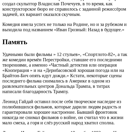
создал скульптор Владислав Почечуев, в то время, как
конструкторское бюро не справилось с заданной режиссёром
задачей, их вариант оказался скучным.
Комедия имела успех не только на Родине, но и за рубежом и
выходила под названием «Иван Грозный: Назад в будущее.»
Память
Удачными были фильмы » 12 стульев», «Спортлото-82», а так
же комедии времён Перестройки, ставшие его последними
творениями, а именно «Частный детектив или операция
«Кооперация » и на «Дерибасовской хорошая погода или на
Брайтон-Бич опять идут дожди.» Кстати, некоторые сцены
последнего фильма снимались в Америке в одном из
развлекательных центров Дональда Трампа, в титрах
написали благодарность Трампу.
Леонид Гайдай оставил после себя творческое наследие из
полюбившихся фильмов, которые дарили людям радость и
гарантировали хорошее настроение. Бывший фронтовик
никогда не снимал фильмов о войне, он считал что в жизни
мало смеха, а горя и слёз русский народ хватил сполна.