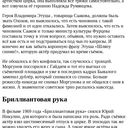
артисткой цирка, она выполняла все трюки самостоятельно, а
вот озвучила её героиню Надежда Румянцева.
Героя Владимира Этуша , товарища Саакова, должны быль
звать Охохов, но выяснилось, что есть чиновник с такой
фамилией и от идеи отказались. Затем выяснилось, что есть и
чиновник Сааков и только министр культуры Фурцева
поставила точку в этом вопросе, объявив, что нужно оставить
всё как есть и не подстраиваться под чьи-то капризы. И
конечно же как забыть коронную фразу Этуша «Шляпу
сними!», которую актёр придумал во время съёмок.
Не обошлось и без конфликта, так случилось с троицей.
Моргунов поссорился с Гайдаем и тот его выгнал со
съёмочной площадки и уже в последних кадрах Бывалого
заменил дублёр, который снимался со спины. Больше
режиссёр никогда не снимал Моргунова и не общался с ним в
жизни. А знаменитое советское трио распалось навсегда.
Бриллиантовая рука
В фильме 1969 года «Бриллиантовая рука» снялся Юрий
Никулин, для которого и была написана эта роль. Ради съёмки
актёр взял шестимесячный отпуск в цирке. В эпизодах так же
можно увидеть его жену и сына. А такие яркие актёры как