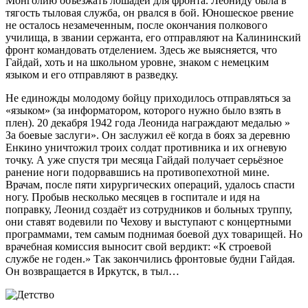
Монголию объезжать лошадей для фронта. Леониду была в
тягость тыловая служба, он рвался в бой. Юношеское рвение
не осталось незамеченным, после окончания полкового
училища, в звании сержанта, его отправляют на Калининский
фронт командовать отделением. Здесь же выясняется, что
Гайдай, хоть и на школьном уровне, знаком с немецким
языком и его отправляют в разведку.
Не единожды молодому бойцу приходилось отправляться за
«языком» (за информатором, которого нужно было взять в
плен). 20 декабря 1942 года Леонида награждают медалью »
За боевые заслуги». Он заслужил её когда в боях за деревню
Енкино уничтожил троих солдат противника и их огневую
точку. А уже спустя три месяца Гайдай получает серьёзное
ранение ноги подорвавшись на противопехотной мине.
Врачам, после пяти хирургических операций, удалось спасти
ногу. Пробыв несколько месяцев в госпитале и идя на
поправку, Леонид создаёт из сотрудников и больных труппу,
они ставят водевили по Чехову и выступают с концертными
программами, тем самым поднимая боевой дух товарищей. Но
врачебная комиссия выносит свой вердикт: «К строевой
службе не годен.» Так закончились фронтовые будни Гайдая.
Он возвращается в Иркутск, в тыл…