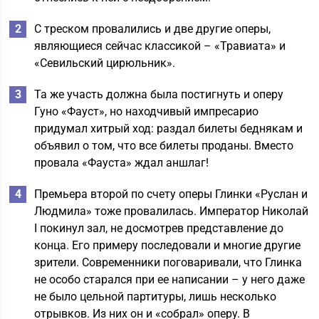
С треском провалились и две другие оперы,
являющиеся сейчас классикой – «Травиата» и
«Севильский цирюльник».
Та же участь должна была постигнуть и оперу
Гуно «Фауст», но находчивый импресарио
придумал хитрый ход: раздал билеты беднякам и
объявил о том, что все билеты проданы. Вместо
провала «Фауста» ждал аншлаг!
Премьера второй по счету оперы Глинки «Руслан и
Людмила» тоже провалилась. Император Николай
I покинул зал, не досмотрев представление до
конца. Его примеру последовали и многие другие
зрители. Современники поговаривали, что Глинка
не особо старался при ее написании – у него даже
не было цельной партитуры, лишь несколько
отрывков. Из них он и «собрал» оперу. В