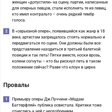
женщин «допустили» на сцену, партии, написанные
для оперных певцов, стали исполнять те из певиц,
кто имел контральто – очень редкий тембр
голоса.
В «серьезной опере», появившейся как жанр в 18
веке, артистам запрещалось стоять нормально и
передвигаться по сцене. Они должны были все
представление находиться в третьей балетной
позиции и так петь! Пятки вместе, носки врозь,
колени согнуты – кто бы рискнул петь в таком
положении сейчас? Разве что клоун в цирке.
Провалы
Премьеру оперы Дж.Пуччини «Мадам
Баттерфляй» публика освистала. Критики тоже
отнеслись к ней с неодобрением.