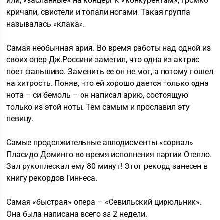
или, «засланные» на концерт к «конкурентам», громко
кричали, свистели и топали ногами. Такая группа
называлась «клака».
Самая необычная ария. Во время работы над одной из
своих опер Дж.Россини заметил, что одна из актрис
поет фальшиво. Заменить ее он не мог, а потому пошел
на хитрость. Поняв, что ей хорошо дается только одна
нота – си бемоль – он написал арию, состоящую
только из этой ноты. Тем самым и прославил эту
певицу.
Самые продолжительные аплодисменты «сорвал»
Пласидо Доминго во время исполнения партии Отелло.
Зал рукоплескал ему 80 минут! Этот рекорд занесен в
книгу рекордов Гиннеса.
Самая «быстрая» опера – «Севильский цирюльник».
Она была написана всего за 2 недели.