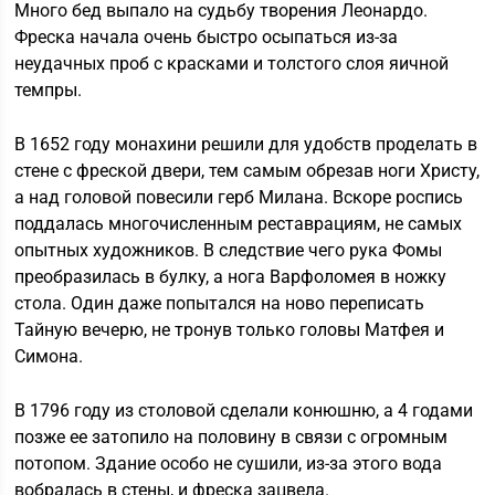
Много бед выпало на судьбу творения Леонардо.
Фреска начала очень быстро осыпаться из-за
неудачных проб с красками и толстого слоя яичной
темпры.
В 1652 году монахини решили для удобств проделать в
стене с фреской двери, тем самым обрезав ноги Христу,
а над головой повесили герб Милана. Вскоре роспись
поддалась многочисленным реставрациям, не самых
опытных художников. В следствие чего рука Фомы
преобразилась в булку, а нога Варфоломея в ножку
стола. Один даже попытался на ново переписать
Тайную вечерю, не тронув только головы Матфея и
Симона.
В 1796 году из столовой сделали конюшню, а 4 годами
позже ее затопило на половину в связи с огромным
потопом. Здание особо не сушили, из-за этого вода
вобралась в стены, и фреска зацвела.