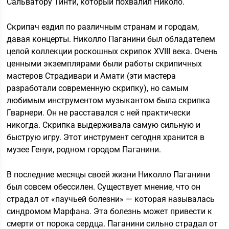
Сальватору Тинти, который похвалил Николо.
Скрипач ездил по различным странам и городам,
давая концерты. Николло Паганини был обладателем
целой коллекции роскошных скрипок ХVIII века. Очень
ценными экземплярами были работы скрипичных
мастеров Страдивари и Амати (эти мастера
разработали современную скрипку), но самым
любимым инструментом музыкантом была скрипка
Гварнери. Он не расставался с ней практически
никогда. Скрипка выдерживала самую сильную и
быструю игру. Этот инструмент сегодня хранится в
музее Генуи, родном городом Паганини.
В последние месяцы своей жизни Николло Паганини
был совсем обессилен. Существует мнение, что он
страдал от «паучьей болезни» — которая называлась
синдромом Марфана. Эта болезнь может привести к
смерти от порока сердца. Паганини сильно страдал от