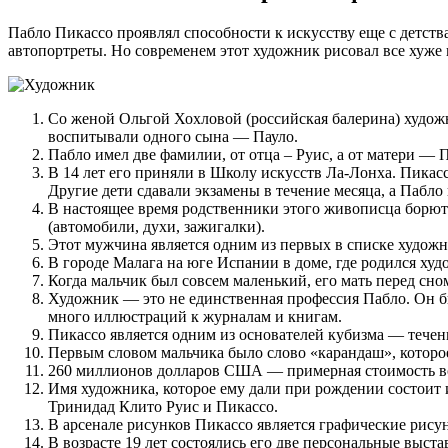
Пабло Пикассо проявлял способности к искусству еще с детства
автопортреты. Но современем этот художник рисовал все хуже 
Со женой Ольгой Хохловой (российская балерина) художн
воспитывали одного сына — Пауло.
Пабло имел две фамилии, от отца – Руис, а от матери — 
В 14 лет его приняли в Школу искусств Ла-Лонха. Пикасс
Другие дети сдавали экзамены в течение месяца, а Пабло 
В настоящее время родственники этого живописца борютс
(автомобили, духи, зажигалки).
Этот мужчина является одним из первых в списке художн
В городе Малага на юге Испании в доме, где родился худ
Когда мальчик был совсем маленький, его мать перед сно
Художник — это не единственная профессия Пабло. Он бы
много иллюстраций к журналам и книгам.
Пикассо является одним из основателей кубизма — течени
Первым словом мальчика было слово «карандаш», которое
260 миллионов долларов США — примерная стоимость в
Имя художника, которое ему дали при рождении состоит
Тринидад Клито Руис и Пикассо.
В арсенале рисунков Пикассо является графические рису
В возрасте 19 лет состоялись его две персональные выста