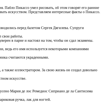
ия. Пабло Пикассо умел рисовать, об этом говорят его ранние
звать искусством. Представляем интересные факты о Пикассо.
оводились перед балетом Сергея Дягилева. Супруги
л свои работы.
верен в парне и настоял на том, чтобы он сдал экзамены.
ни, ведь его имя используется некоторыми компаниями
жника считаются украденными.
 а также иллюстратором. За свою жизнь он создал довольно
ктном искусстве.
мусено Мария де лос Ремедиос Сиприано де ла Сантисима
иковая ручка, лак для ногтей.