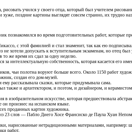
, рисовать учился у своего отца, который был учителем рисован
и хуже, поздние картины выглядят совсем странно, их трудно на
ик познакомился во время подготовительных работ, которые пр
Пикассо, с этой фамилией и стал знаменит, так как ею подписыва
о не хотели допускать к вступительным экзаменам, но отец был у
в то же время их сдал за одну неделю.
я за интеллектуальную собственность, которая касается его име
иков, чьи полотна воруют больше всего. Около 1150 работ худо
ожник, создан его дом-музей.
м ему рассказывала сказки, которые придумывала сама.
л также и архитектором, и поэтом, и дизайнером, и керамистом,
я в изобразительном искусстве, которая предшествовала абстра
 он произнес на испанском языке.
сех проданных картин художника.
 из 23 слов — Пабло Диего Хосе Франсиско де Паула Хуан Непо
нки, нарисованные нетрадиционными материалами, например: шар
вки работ.