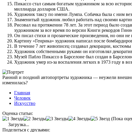
Пикассо стал самым богатым художником за всю историю 
миллиарда долларов США.
Художник таксу по имени Лумпа. Собачка была с ним везд
Знаменитый художник любил работать над своими картин
Рисовал на протяжении 78 лет. За этот период было соз
художником за все время по версии Книги рекордов Гинне
Он писал стихи и прозаические произведения, но они не
Картину «Генрика» художник написал после бомбардировк
В течение 7 лет живописец создавал декорации, костюмы 
Художник собственными руками он изготовлял декорати
Музей Пабло Пикассо в Барселоне был создан в Барселоне
Художник умер из-за воспаления легких в 1973 году в воз
Ранний и поздний автопортреты художника — неужели внешнос
изменилась?
Главная
Человек
Искусство
Оценка статьи:
(Пока оце
Загрузка...
Поделиться с друзьями: