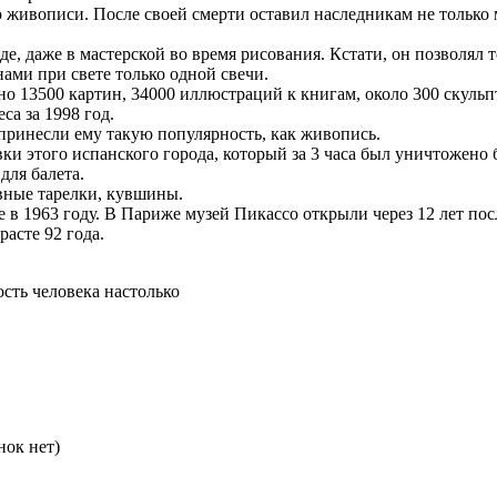
живописи. После своей смерти оставил наследникам не только 
е, даже в мастерской во время рисования. Кстати, он позволял 
ами при свете только одной свечи.
дано 13500 картин, 34000 иллюстраций к книгам, около 300 ску
са за 1998 год.
 принесли ему такую популярность, как живопись.
и этого испанского города, который за 3 часа был уничтожено 
для балета.
вные тарелки, кувшины.
 в 1963 году. В Париже музей Пикассо открыли через 12 лет пос
расте 92 года.
ть человека настолько
нок нет)