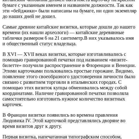
бумаге с указанным именем и названием должности. Так как
эти «бейджики» были написаны на бумаге, ни один экземпляр
до наших дней не дошел.
Самые древние китайские визитки, которые дошли до нашего
времени (их нашли археологи) — китайские деревянные
таблички размером 6 на 21 сантиметр.В них указывалось имя
и общественный статус владельца.
В ХVI — XVII веках визитки, которые изготавливались с
помощью гравированной печатки под названием «визите-
билетте» получили распространение в Флоренции и Венеции.
Этими карточками пользовались простые горожане. Видимо,
появление этого своеобразного удостоверения личности было
связано с развитием торговли в итальянских городах. С
помощью этих визиток купцы обменивались между собой
координатами. Наличие гравированной печатки позволяла
самостоятельно изготовить нужное количество визитных
карточек.
В Франции визитки появились во времена правления
Людовика IV. Этой карточкой представлялись дворяне во
время визитов друг к другу.
Первая визитка, напечатанная типографским способом,