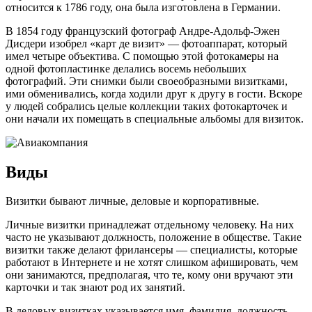
относится к 1786 году, она была изготовлена в Германии.
В 1854 году французский фотограф Андре-Адольф-Эжен
Дисдери изобрел «карт де визит» — фотоаппарат, который
имел четыре объектива. С помощью этой фотокамеры на
одной фотопластинке делались восемь небольших
фотографий. Эти снимки были своеобразными визитками,
ими обменивались, когда ходили друг к другу в гости. Вскоре
у людей собрались целые коллекции таких фотокарточек и
они начали их помещать в специальные альбомы для визиток.
Виды
Визитки бывают личные, деловые и корпоративные.
Личные визитки принадлежат отдельному человеку. На них
часто не указывают должность, положение в обществе. Такие
визитки также делают фрилансеры — специалисты, которые
работают в Интернете и не хотят слишком афишировать, чем
они занимаются, предполагая, что те, кому они вручают эти
карточки и так знают род их занятий.
В деловых визитках указывается имя, фамилия, должность,