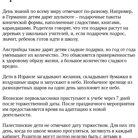
День знаний по всему миру отмечают по-разному. Например,
в Германии детям дарят шультюте – подарочные пакеты
конической формы, наполненные сладостями, книгами,
карандашами. Родители говорят, что эти подарки растут на
деревьях у школьных учителей, и, если подарочек подрос,
значит, ребенок готов идти в школу.
Австрийцы также дарят детям сладкие подарки, но год от года
уменьшают их количество. Это объясняется приверженностью
к здоровому образу жизни, а большое количество сладкого
вредно.
Дети в Израиле загадывают желания, складывают бумажки в
воздушные шары и запускают в небо. Необычное зрелище из
разноцветных шаров на один день заполоняет все небо.
Японские первоклассники приступают к учебе через 7 дней
после торжественной даты. После праздничного мероприятия
им предоставляется время на адаптацию к новой
деятельности.
Палестинские дети не отмечают дату торжеством. Для них это
день, когда по школе можно прогуляться, заглянуть в каждый
кабинет. Родители могут целую неделю быть с детьми в