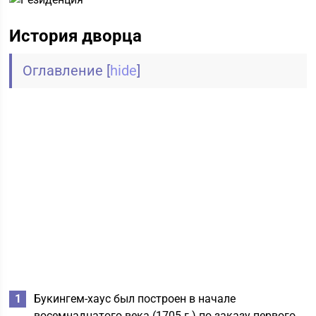
История дворца
Оглавление
[
hide
]
Букингем-хаус был построен в начале
восемнадцатого века (1705 г.) по заказу первого