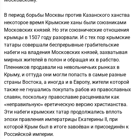
В период борьбы Москвы против Казанского ханства
некоторое время Крымские ханы были союзниками
Московских князей. Но эти союзнические отношения
крымцы в 1507 году разорвали. И с тех пор крымские
татары совершали беспрерывные грабительские
набеги на владения Московских князей, захватывая
мирных жителей в полон и обращая их в рабство.
Пленников продавали на невольничьих рынках в
Крыму, и оттуда они могли попасть в самые разные
страны Востока, а иногда и в Европу, жители которой
также не гнушались покупать рабов из православных
славян, поскольку православие расценивали как
«неправильную» еретическую версию христианства.
Эти набеги крымских татар продолжались вплоть
эпохи правления императрицы Екатерины II, при
которой Крым был в итоге завоёван и присоединён к
Российской империи.