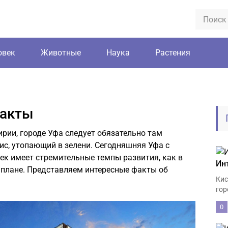
овек
Животные
Наука
Растения
факты
ирии, городе Уфа следует обязательно там
с, утопающий в зелени. Сегодняшняя Уфа с
ек имеет стремительные темпы развития, как в
Ин
 плане. Представляем интересные факты об
Кис
гор
0