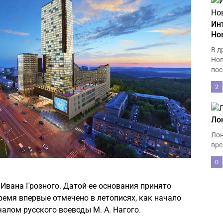
Ин
Но
В д
Нов
пос
2
Ло
Лон
вре
0
Ивана Грозного. Датой ее основания принято
время впервые отмечено в летописях, как начало
чалом русского воеводы М. А. Нагого.