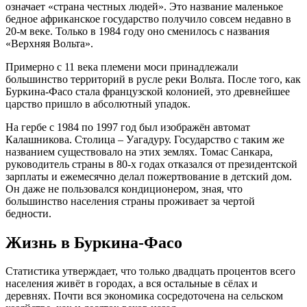
означает «страна честных людей». Это название маленькое
бедное африканское государство получило совсем недавно в
20-м веке. Только в 1984 году оно сменилось с названия
«Верхняя Вольта».
Примерно с 11 века племени моси принадлежали
большинство территорий в русле реки Вольта. После того, как
Буркина-Фасо стала французской колонией, это древнейшее
царство пришло в абсолютный упадок.
На гербе с 1984 по 1997 год был изображён автомат
Калашникова. Столица – Уагадуру. Государство с таким же
названием существовало на этих землях. Томас Санкара,
руководитель страны в 80-х годах отказался от президентской
зарплаты и ежемесячно делал пожертвование в детский дом.
Он даже не пользовался кондиционером, зная, что
большинство населения страны проживает за чертой
бедности.
Жизнь в Буркина-Фасо
Статистика утверждает, что только двадцать процентов всего
населения живёт в городах, а вся остальные в сёлах и
деревнях. Почти вся экономика сосредоточена на сельском