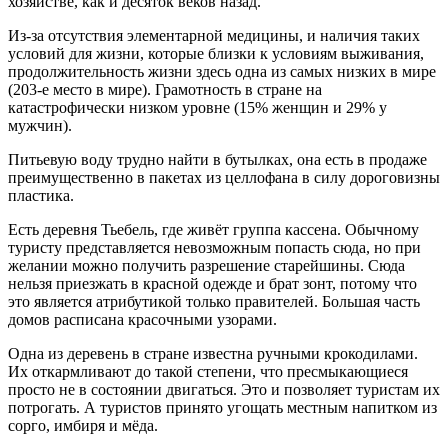
хозяйстве, как и десяток веков назад.
Из-за отсутствия элементарной медицины, и наличия таких
условий для жизни, которые близки к условиям выживания,
продолжительность жизни здесь одна из самых низких в мире
(203-е место в мире). Грамотность в стране на
катастрофически низком уровне (15% женщин и 29% у
мужчин).
Питьевую воду трудно найти в бутылках, она есть в продаже
преимущественно в пакетах из целлофана в силу дороговизны
пластика.
Есть деревня Тьебель, где живёт группа кассена. Обычному
туристу представляется невозможным попасть сюда, но при
желании можно получить разрешение старейшины. Сюда
нельзя приезжать в красной одежде и брат зонт, потому что
это является атрибутикой только правителей. Большая часть
домов расписана красочными узорами.
Одна из деревень в стране известна ручными крокодилами.
Их откармливают до такой степени, что пресмыкающиеся
просто не в состоянии двигаться. Это и позволяет туристам их
потрогать. А туристов принято угощать местным напитком из
сорго, имбиря и мёда.