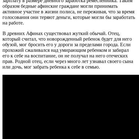
зарплату в размере дневного заработка ремесленника. Таким
образом бедные афинские граждане могли принимать
активное участие в жизни полиса, не переживая, что за время
голосования они теряют деньги, которые могли бы заработать
на работе.
В древних Афинах существовал жуткий обычай. Отец,
который считал, что новорожденный ребенок будет для него
обузой, мог бросить его у дороги за пределами города. Если
прохожий сжаливался над умирающим ребенком и забирал
его к себе на воспитание, он не получал на него отеческих
прав. Родной отец, если через много лет узнавал своего сына
или дочь, мог забрать ребенка к себе в семью.