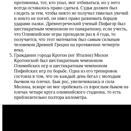
противника, тот, кто упал, мог отбиваться, но у него
всегда оставалось право сдаться. Судья должен был
следить за тем, чтобы никто не получил тяжелых увечий
и никто не погиб, он имел право разнимать борцов
ударами палки. Древнегреческий ученый Пифагор был
шестикратным чемпионом по панкратиону, если учесть,
что Олимпийские игры проходили раз в 4 года, то
получается, что этот математик был самым сильным
человеком Древней Греции на протяжении четверти
века.
Гражданин города Кротон (юг Италии) Милон
Кротонский был шестикратным чемпионом
Олимийских игр и шестикратным чемпионом
Пифийских игр по борьбе. Одна из его тренировок
состояла в том, что он каждый день бегал с молодым
бычком на плечах. Бык рос, увеличивалась и сила
Милона, вскоре он мог пробежать со взрослым быком на
плечах четыре круга олимпийского стадиона, то есть
приблизительно полтора километра.