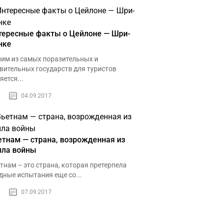
тересные факты о Цейлоне — Шри-
нке
им из самых поразительных и
вительных государств для туристов
яется...
04.09.2017
етнам — страна, возрожденная из
пла войны
тнам – это страна, которая претерпела
дные испытания еще со...
07.09.2017