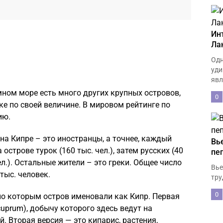
Ин
Ла
Одн
уди
явл
ном море есть много других крупных островов,
0
ке по своей величине. В мировом рейтинге по
ию.
а Кипре – это иностранцы, а точнее, каждый
Вь
острове турок (160 тыс. чел.), затем русских (40
пе
чел.). Остальные жители – это греки. Общее число
Вье
тыс. человек.
тру
0
по которым остров именовали как Кипр. Первая
cuprum), добычу которого здесь ведут на
. Вторая версия — это кипарис, растения,