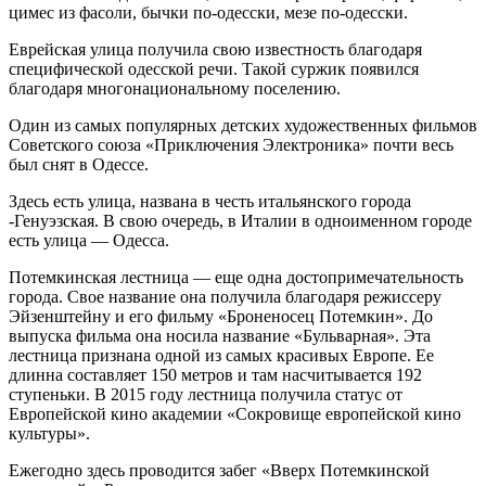
цимес из фасоли, бычки по-одесски, мезе по-одесски.
Еврейская улица получила свою известность благодаря
специфической одесской речи. Такой суржик появился
благодаря многонациональному поселению.
Один из самых популярных детских художественных фильмов
Советского союза «Приключения Электроника» почти весь
был снят в Одессе.
Здесь есть улица, названа в честь итальянского города
-Генуэзская. В свою очередь, в Италии в одноименном городе
есть улица — Одесса.
Потемкинская лестница — еще одна достопримечательность
города. Свое название она получила благодаря режиссеру
Эйзенштейну и его фильму «Броненосец Потемкин». До
выпуска фильма она носила название «Бульварная». Эта
лестница признана одной из самых красивых Европе. Ее
длинна составляет 150 метров и там насчитывается 192
ступеньки. В 2015 году лестница получила статус от
Европейской кино академии «Сокровище европейской кино
культуры».
Ежегодно здесь проводится забег «Вверх Потемкинской