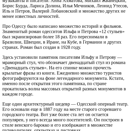
музыканты и писатели: Анна Ахматова, Михаил Жванецкий,
Борис Бурда, Лариса Долина, Илья Мечников, Леонид Утесов,
Иль и Петров, Валерий Лобановский и множество других не
менее известных личностей.
Про Одессу было написано множество историй и фильмов.
Знаменитый роман одесситов Ильфа и Петрова «12 стульев»
был экранизирован более 18 раз. Его переснимали в
Бразилии, Швеции, в Иране, на Кубе, в Германии и других
странах. Роман был создан в 1928 году.
Здесь установили памятник писателям Ильфу и Петрову —
мраморный стул, что обозначает двенадцатый стул из романа
«Двенадцать стульев». На его спинке можно прочесть
крылатые фразы из книги. Ежедневно множество туристов
фотографируются на фоне легендарного монумента. Кстати,
именно после открытия этого памятника, по стране
прокатилась волна массовых открытий разных монументов в
каждом городе.
Еще один архитектурный шедевр — Одесский оперный театр.
Его основали еще в 1887 году на месте старого сгоревшего
городского театра. Вот уже более ста лет он остается
популярен, у него всегда много посетителей. Он построен в
стиле венского барокко и его изображают в множестве
путеводителях, открытках и листовках.