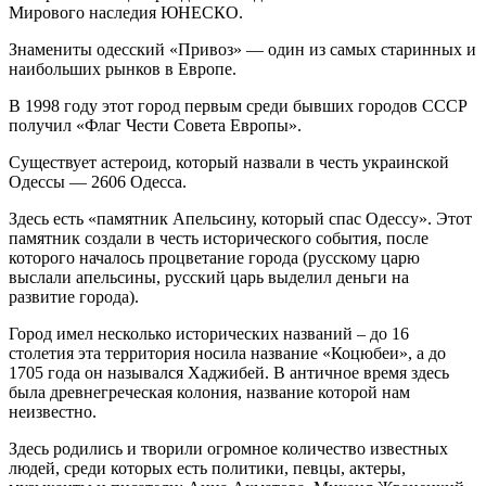
Мирового наследия ЮНЕСКО.
Знамениты одесский «Привоз» — один из самых старинных и
наибольших рынков в Европе.
В 1998 году этот город первым среди бывших городов СССР
получил «Флаг Чести Совета Европы».
Существует астероид, который назвали в честь украинской
Одессы — 2606 Одесса.
Здесь есть «памятник Апельсину, который спас Одессу». Этот
памятник создали в честь исторического события, после
которого началось процветание города (русскому царю
выслали апельсины, русский царь выделил деньги на
развитие города).
Город имел несколько исторических названий – до 16
столетия эта территория носила название «Коцюбеи», а до
1705 года он назывался Хаджибей. В античное время здесь
была древнегреческая колония, название которой нам
неизвестно.
Здесь родились и творили огромное количество известных
людей, среди которых есть политики, певцы, актеры,