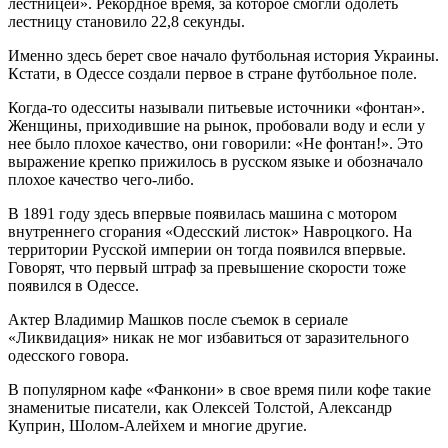
лестницей». Рекордное время, за которое смогли одолеть
лестницу становило 22,8 секунды.
Именно здесь берет свое начало футбольная история Украины.
Кстати, в Одессе создали первое в стране футбольное поле.
Когда-то одесситы называли питьевые источники «фонтан».
Женщины, приходившие на рынок, пробовали воду и если у
нее было плохое качество, они говорили: «Не фонтан!». Это
выражение крепко прижилось в русском языке и обозначало
плохое качество чего-либо.
В 1891 году здесь впервые появилась машина с мотором
внутреннего сгорания «Одесский листок» Навроцкого. На
территории Русской империи он тогда появился впервые.
Говорят, что первый штраф за превышение скорости тоже
появился в Одессе.
Актер Владимир Машков после съемок в сериале
«Ликвидация» никак не мог избавиться от заразительного
одесского говора.
В популярном кафе «Фанкони» в свое время пили кофе такие
знаменитые писатели, как Олексей Толстой, Александр
Куприн, Шолом-Алейхем и многие другие.