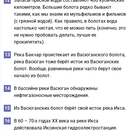
Запасы пресной воды составляют 400 кубических
километров. Большие болота редко бывают
такими, как мы знаем из мульфильмов и фильмов
(с грязной водой). Как правило, в болотах вода
настолько чистая, что ее можно пить (конечно, это
не нужно пробовать делать, лучше ее
прокипятить).
Река Бакчар проистекает из Васюганского болота,
река Васюган тоже берёт исток из Васюганских
болот. Вообще, равнинные реки часто берут свое
начало из болот.
В бассейне реки Васюган обнаружены
нефтегазоносные месторождения.
Из Васюганских болот берёт свой исток река Икса.
В 60 – 70-х годах ХХ века на реке Икса
действовала Иксинская гидроэлектростанция.