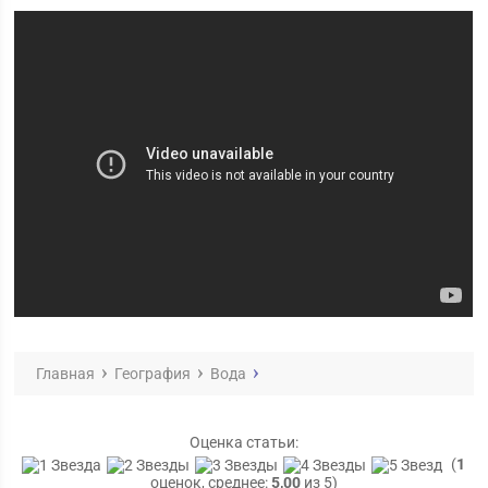
Главная
География
Вода
Оценка статьи:
(
1
оценок, среднее:
5,00
из 5)