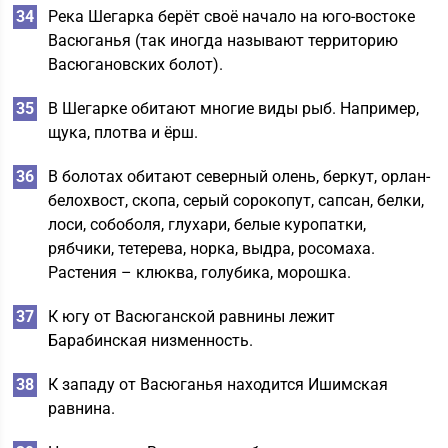
Река Шегарка берёт своё начало на юго-востоке
Васюганья (так иногда называют территорию
Васюгановских болот).
В Шегарке обитают многие виды рыб. Например,
щука, плотва и ёрш.
В болотах обитают северный олень, беркут, орлан-
белохвост, скопа, серый сорокопут, сапсан, белки,
лоси, собоболя, глухари, белые куропатки,
рябчики, тетерева, норка, выдра, росомаха.
Растения – клюква, голубика, морошка.
К югу от Васюганской равнины лежит
Барабинская низменность.
К западу от Васюганья находится Ишимская
равнина.