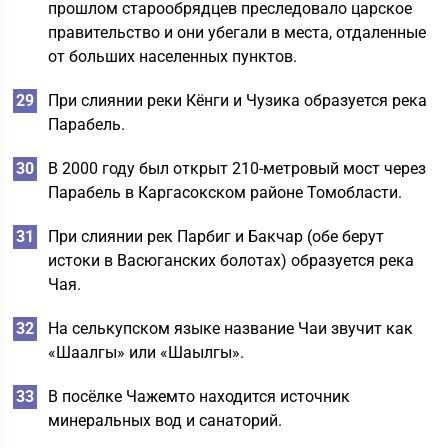
прошлом старообрядцев преследовало царское
правительство и они убегали в места, отдаленные
от больших населенных пунктов.
При слиянии реки Кёнги и Чузика образуется река
Парабель.
В 2000 году был открыт 210-метровый мост через
Парабель в Каргасокском районе Томобласти.
При слиянии рек Парбиг и Бакчар (обе берут
истоки в Васюганских болотах) образуется река
Чая.
На селькупском языке название Чаи звучит как
«Шаалгы» или «Шаылгы».
В посёлке Чажемто находится источник
минеральных вод и санаторий.