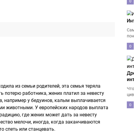
0
Ин
Сам
пон
0
Др
ин
ходила из семьи родителей, эта семья теряла
Что
ь потерю работника, жених платил за невесту
цив
в, например у бедуинов, калым выплачивается
0
и животными. У европейских народов выплата
адицию, где жених может дать за невесту
ество мелочи, иногда, когда заканчиваются
то спеть или станцевать.