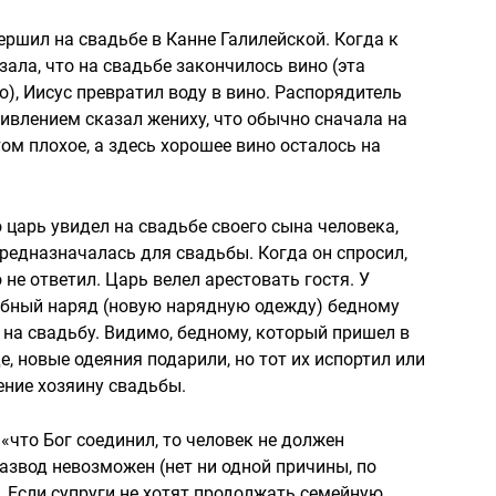
ершил на свадьбе в Канне Галилейской. Когда к
ала, что на свадьбе закончилось вино (эта
), Иисус превратил воду в вино. Распорядитель
дивлением сказал жениху, что обычно сначала на
ом плохое, а здесь хорошее вино осталось на
о царь увидел на свадьбе своего сына человека,
предназначалась для свадьбы. Когда он спросил,
 не ответил. Царь велел арестовать гостя. У
ебный наряд (новую нарядную одежду) бедному
 на свадьбу. Видимо, бедному, который пришел в
, новые одеяния подарили, но тот их испортил или
ение хозяину свадьбы.
 «что Бог соединил, то человек не должен
азвод невозможен (нет ни одной причины, по
. Если супруги не хотят продолжать семейную