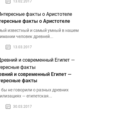
13.02.2017
тересные факты о Аристотеле
ый известный и самый умный в нашем
имании человек древней...
13.03.2017
евний и современный Египет —
тересные факты
 бы не говорили о разных древних
илизациях — египетская...
30.03.2017