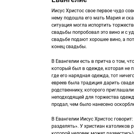
Иисус Христос свое первое чудо сов
нему подошла его мать Мария и сказ
ситуация могла испортить торжество
свадьбы попробовал это вино и с у
свадьбе подают хорошее вино, а пот
конец свадьбы.
В Евангелии есть в притча о том, чт
который был в одежде, которая не 
где его нарядная одежда, тот ничего
евреев была традиция дарить свад
родственнику, которого приглашали
неподходящей для торжества одежде
продал, чем было нанесено оскорбл
В Евангелии Иисус Христос говорит:
разделять». У христиан католиков р
которой человек может развестись)