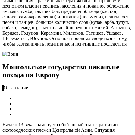
заимствования в различных сферах жизни: централизм и
деспотизм власти перепись населения и податное обложение,
ямская служба, тактика боя, предметы обихода (кафтан,
сапоги, самовар, валенки) и питания (пельмени), величавость
песен и танцев, большое количество слов (кулак, арба, тулуп,
собака, чемодан), значительный перечень фамилий: Аракчеев,
Бердяев, Годунов, Карамзин, Милюков, Татищев, Ушаков,
Шереметьев, Юсупов. Основная проблема сводиться к тому,
чтобы разграничить позитивные и негативные последствия.
Монгольское государство накануне
похода на Европу
Оглавление
Начало 13 века знаменует собой новый этап в развитии
скотоводческих племен Центральной Азии. Ситуация