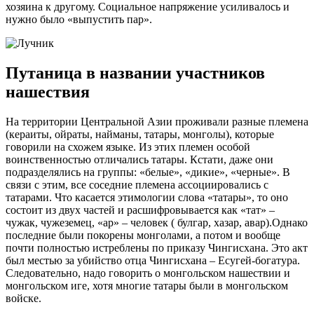
хозяина к другому. Социальное напряжение усиливалось и
нужно было «выпустить пар».
Путаница в названии участников
нашествия
На территории Центральной Азии проживали разные племена
(кераиты, ойраты, найманы, татары, монголы), которые
говорили на схожем языке. Из этих племен особой
воинственностью отличались татары. Кстати, даже они
подразделялись на группы: «белые», «дикие», «черные». В
связи с этим, все соседние племена ассоциировались с
татарами. Что касается этимологии слова «татары», то оно
состоит из двух частей и расшифровывается как «тат» –
чужак, чужеземец, «ар» – человек ( булгар, хазар, авар).Однако
последние были покорены монголами, а потом и вообще
почти полностью истреблены по приказу Чингисхана. Это акт
был местью за убийство отца Чингисхана – Есугей-богатура.
Следовательно, надо говорить о монгольском нашествии и
монгольском иге, хотя многие татары были в монгольском
войске.