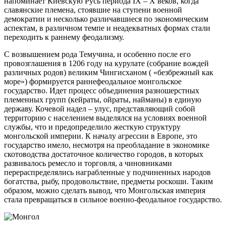
напоминает Киевскую Русь периода IX – X веков, когда
славянские племена, стоявшие на ступени военной
демократии и несколько различавшиеся по экономическим
аспектам, в различном темпе и неадекватных формах стали
переходить к раннему феодализму.
С возвышением рода Темучина, и особенно после его
провозглашения в 1206 году на курулате (собрание вождей
различных родов) великим Чингисханом ( «безбрежный как
море») формируется раннефеодальное монгольское
государство. Идет процесс объединения разношерстных
племенных групп (кейраты, ойраты, найманы) в единую
державу. Кочевой надел – улус, представляющий собой
территорию с населением выделялся на условиях военной
службы, что и предопределило жесткую структуру
монгольской империи. К началу агрессии в Европе, это
государство имело, несмотря на преобладание в экономике
скотоводства достаточное количество городов, в которых
развивалось ремесло и торговля, а чиновниками
перераспределялись награбленные у подчиненных народов
богатства, рыбу, продовольствие, предметы роскоши. Таким
образом, можно сделать вывод, что Монгольская империя
стала превращаться в сильное военно-феодальное государство.