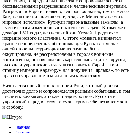
населения), то вряд ли бы нашествие сопровождалось столь
бессмысленными разрушениями и человеческими жертвами.
Разгромив в Европе поляков, венгров, хорватов, тем не менее
Бату не выполнил поставленную задачу. Монголия не стала
мировым исполином. Рухнули первоначальные замыслы, а
вместе с этим изменились и тактические задачи. К тому же в
декабре 1241 года умер великий хан Угедей. Предстояло
избрание нового властелина. С этого момента начинается
крайне неопределенная обстановка для Русских земель. С
одной стороны, территория монголами не была
оккупирована, не рассредоточены в городах воинские
контингенты, не совершались карательные акции. С другой,
русские и украинские князья вызывались в Сарай, а то и в
столицу империи Каракорум для получения «ярлыка», то есть
права на управление тем или иным княжеством.
Начинается новый этап в истории Руси, который длился
достаточно долго и сопровождался разными событиями, в том
числе и кровавыми, а также предательством. Русский и
украинский народ выстоял и смог вернут себе независимость
и свободу.
Главная
История