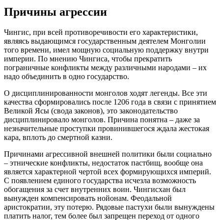
Причины агрессии
Чингис, при всей противоречивости его характеристики,
являясь выдающимся государственным деятелем Монголии
того времени, имел мощную социальную поддержку внутри
империи. По мнению Чингиса, чтобы прекратить
пограничные конфликты между различными народами – их
надо объединить в одно государство.
О дисциплинированности монголов ходят легенды. Все эти
качества сформировались после 1206 года в связи с принятием
Великой Ясы (свода законов), это законодательство
дисциплинировало монголов. Причина понятна – даже за
незначительные проступки провинившегося ждала жестокая
кара, вплоть до смертной казни.
Причинами агрессивной внешней политики были социально
– этнические конфликты, недостаток пастбищ, вообще она
является характерной чертой всех формирующихся империй.
С появлением единого государства исчезла возможность
обогащения за счет внутренних воин. Чингисхан был
вынужден компенсировать нойонам. Феодальной
аристократии, эту потерю. Рядовые пастухи были вынуждены
платить налог, тем более был запрещен переход от одного