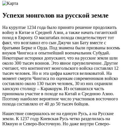
Успехи монголов на русской земле
На курултае 1234 года было принято решение продолжить
войну в Китае и Средней Азии, а также начать гигантский
поход в Европу. О масштабах похода свидетельствует тот
факт, что возглавил его сын Джучи хан Бату вместе с
братьями Берке и Орда. Под знамена были призваны восемь
внуков Чингиса и опытнейший военачальник Субудай.
Некоторые историки допускают, что на русские земли шли
около 300 тысяч воинов. Это явное преувеличение. Другие
считают, что контингент монгольского войска составлял 12
тысяч человек. Но и эта цифра кажется великоватой. На
момент смерти Чингиса по оценкам современников войско
составляло около 130 тысяч человек, 30 из них охраняли
ханскую столицу – Каракорум. Из оставшихся часть
принимала участие в походе на Китай и Среднюю Азию.
Поэтому наиболее вероятное число участников восточного
похода составляло от 40 до 50 тысяч бойцов.
Нашествие совершалось не на единую Русь, а на Русские
земли. К 1237 году Киевская Русь четко разделилась на
Южную и Северо-Восточную. Но даже внутри Северо-