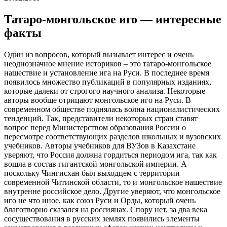
Татаро-монгольское иго — интересные
факты
Один из вопросов, который вызывает интерес и очень
неоднозначное мнение историков – это татаро-монгольское
нашествие и установление ига на Руси. В последнее время
появилось множество публикаций в популярных изданиях,
которые далеки от строгого научного анализа. Некоторые
авторы вообще отрицают монгольское иго на Руси. В
современном обществе поднялась волна националистических
тенденций. Так, представители некоторых стран ставят
вопрос перед Министерством образования России о
пересмотре соответствующих разделов школьных и вузовских
учебников. Авторы учебников для ВУЗов в Казахстане
уверяют, что Россия должна гордиться периодом ига, так как
вошла в состав гигантской монгольской империи. А
поскольку Чингисхан был выходцем с территории
современной Читинской области, то и монгольское нашествие
внутренне российское дело. Другие уверяют, что монгольское
иго не что иное, как союз Руси и Орды, который очень
благотворно сказался на россиянах. Спору нет, за два века
сосуществования в русских землях появились элементы