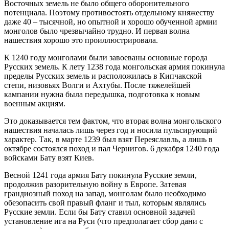
Восточных земель не было общего оборонительного
потенциала. Поэтому противостоять отдельному княжеству
даже 40 – тысячной, но опытной и хорошо обученной армии
монголов было чрезвычайно трудно. И первая волна
нашествия хорошо это проиллюстрировала.
К 1240 году монголами были завоеваны основные города
Русских земель. К лету 1238 года монгольская армия покинула
пределы Русских земель и расположилась в Кипчакской
степи, низовьях Волги и Ахтубы. После тяжелейшей
кампании нужна была передышка, подготовка к новым
военным акциям.
Это доказывается тем фактом, что вторая волна монгольского
нашествия началась лишь через год и носила пульсирующий
характер. Так, в марте 1239 был взят Переяславль, а лишь в
октябре состоялся поход и пал Чернигов. 6 декабря 1240 года
войсками Бату взят Киев.
Весной 1241 года армия Бату покинула Русские земли,
продолжив разорительную войну в Европе. Затевая
грандиозный поход на запад, монголам было необходимо
обезопасить свой правый фланг и тыл, которым являлись
Русские земли. Если бы Бату ставил основной задачей
установление ига на Руси (что предполагает сбор дани с