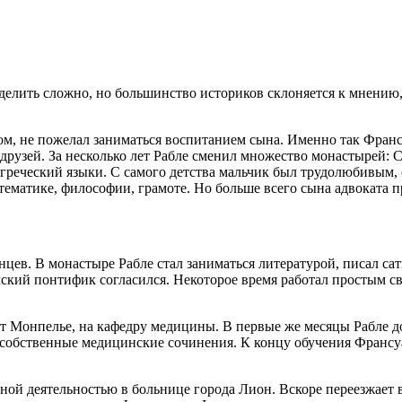
делить сложно, но большинство историков склоняется к мнению,
том, не пожелал заниматься воспитанием сына. Именно так Франс
друзей. За несколько лет Рабле сменил множество монастырей: С
егреческий языки. С самого детства мальчик был трудолюбивым
ематике, философии, грамоте. Но больше всего сына адвоката п
анцев. В монастыре Рабле стал заниматься литературой, писал с
мский понтифик согласился. Некоторое время работал простым с
ет Монпелье, на кафедру медицины. В первые же месяцы Рабле д
ь собственные медицинские сочинения. К концу обучения Франсу
ой деятельностью в больнице города Лион. Вскоре переезжает в 