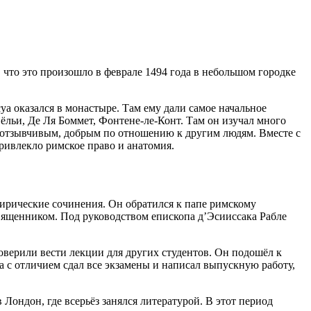
 что это произошло в феврале 1494 года в небольшом городке
уа оказался в монастыре. Там ему дали самое начальное
ёльи, Де Ля Боммет, Фонтене-ле-Конт. Там он изучал много
, отзывчивым, добрым по отношению к другим людям. Вместе с
ривлекло римское право и анатомия.
атирические сочинения. Он обратился к папе римскому
вященником. Под руководством епископа д’Эсииссака Рабле
оверили вести лекции для других студентов. Он подошёл к
а с отличием сдал все экзамены и написал выпускную работу,
Лондон, где всерьёз занялся литературой. В этот период