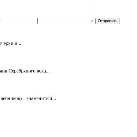
черки и...
ик Серебряного века....
ебников) – знаменитый...