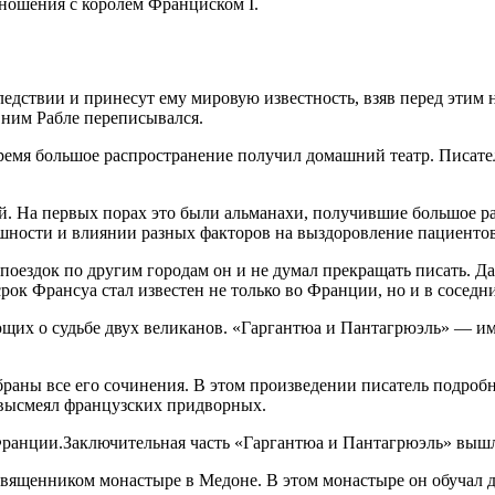
ношения с королем Франциском I.
следствии и принесут ему мировую известность, взяв перед эт
с ним Рабле переписывался.
 время большое распространение получил домашний театр. Писат
й. На первых порах это были альманахи, получившие большое ра
ешности и влиянии разных факторов на выздоровление пациентов
оездок по другим городам он и не думал прекращать писать. Да
ок Франсуа стал известен не только во Франции, но и в соседни
щих о судьбе двух великанов. «Гаргантюа и Пантагрюэль» — им
обраны все его сочинения. В этом произведении писатель подробн
н высмеял французских придворных.
Франции.Заключительная часть «Гаргантюа и Пантагрюэль» вышла 
 священником монастыре в Медоне. В этом монастыре он обучал д