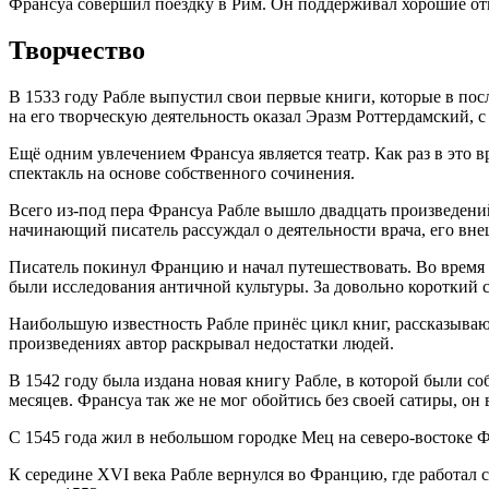
Франсуа совершил поездку в Рим. Он поддерживал хорошие от
Творчество
В 1533 году Рабле выпустил свои первые книги, которые в по
на его творческую деятельность оказал Эразм Роттердамский, 
Ещё одним увлечением Франсуа является театр. Как раз в это
спектакль на основе собственного сочинения.
Всего из-под пера Франсуа Рабле вышло двадцать произведени
начинающий писатель рассуждал о деятельности врача, его вн
Писатель покинул Францию и начал путешествовать. Во время п
были исследования античной культуры. За довольно короткий ср
Наибольшую известность Рабле принёс цикл книг, рассказываю
произведениях автор раскрывал недостатки людей.
В 1542 году была издана новая книгу Рабле, в которой были с
месяцев. Франсуа так же не мог обойтись без своей сатиры, о
С 1545 года жил в небольшом городке Мец на северо-востоке 
К середине ХVI века Рабле вернулся во Францию, где работал