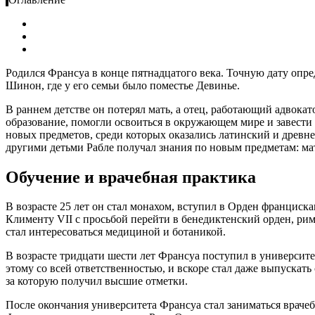
Родился Франсуа в конце пятнадцатого века. Точную дату опре
Шинон, где у его семьи было поместье Девинье.
В раннем детстве он потерял мать, а отец, работающий адвока
образование, помогли освоиться в окружающем мире и завести 
новых предметов, среди которых оказались латинский и древн
другими детьми Рабле получал знания по новым предметам: мат
Обучение и врачебная практика
В возрасте 25 лет он стал монахом, вступил в Орден франциск
Клименту VII с просьбой перейти в бенедиктенский орден, ри
стал интересоваться медициной и ботаникой.
В возрасте тридцати шести лет Франсуа поступил в университ
этому со всей ответственностью, и вскоре стал даже выпускат
за которую получил высшие отметки.
После окончания университета Франсуа стал заниматься врачебн