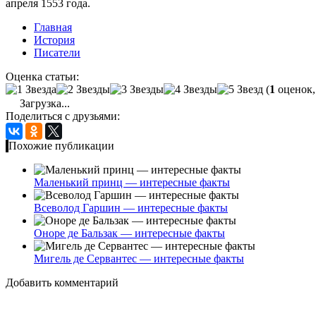
апреля 1553 года.
Главная
История
Писатели
Оценка статьи:
(
1
оценок,
Загрузка...
Поделиться с друзьями:
Похожие публикации
Маленький принц — интересные факты
Всеволод Гаршин — интересные факты
Оноре де Бальзак — интересные факты
Мигель де Сервантес — интересные факты
Добавить комментарий