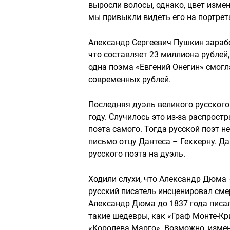
выросли волосы, однако, цвет измен
мы привыкли видеть его на портрет
Александр Сергеевич Пушкин зарабо
что составляет 23 миллиона рублей
одна поэма «Евгений Онегин» смогл
современных рублей.
Последняя дуэль великого русского
году. Случилось это из-за распрос
поэта самого. Тогда русской поэт н
письмо отцу Дантеса – Геккерну. Да
русского поэта на дуэль.
Ходили слухи, что Александр Дюма 
русский писатель инсценировал смер
Александр Дюма до 1837 года писал
такие шедевры, как «Граф Монте-Кри
«Королева Марго». Возможно, измен