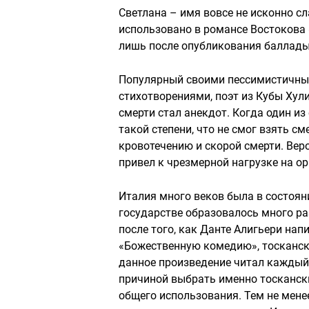
Светлана – имя вовсе не исконно сл
использовано в романсе Востокова 
лишь после опубликования баллады 
Популярный своими пессимистичным
стихотворениями, поэт из Кубы Хули
смерти стал анекдот. Когда один из
такой степени, что не смог взять с
кровотечению и скорой смерти. Веро
привел к чрезмерной нагрузке на о
Италия много веков была в состояни
государстве образовалось много ра
после того, как Данте Алигьери нап
«Божественную комедию», тоскански
данное произведение читал каждый
причиной выбрать именно тоскански
общего использования. Тем не мене