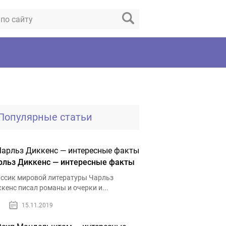
Популярные статьи
рльз Диккенс — интересные факты
ссик мировой литературы Чарльз
кенс писал романы и очерки и...
15.11.2019