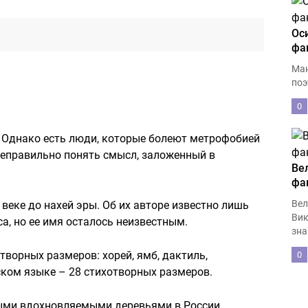
Ос
фа
Ман
поэ
0
. Однако есть люди, которые болеют метрофобией
 неправильно понять смысл, заложенный в
Ве
фа
Вел
веке до нахей эры. Об их авторе известно лишь
Вик
са, но ее имя осталось неизвестным.
зна
творных размеров: хорей, ямб, дактиль,
0
ском языке – 28 стихотворных размеров.
мыми вдохновляемыми деревьями в России