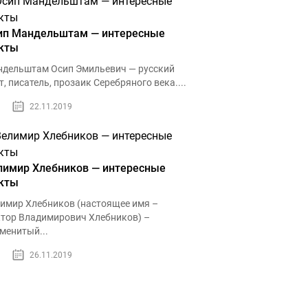
ип Мандельштам — интересные
кты
дельштам Осип Эмильевич — русский
т, писатель, прозаик Серебряного века....
22.11.2019
лимир Хлебников — интересные
кты
имир Хлебников (настоящее имя –
тор Владимирович Хлебников) –
менитый...
26.11.2019