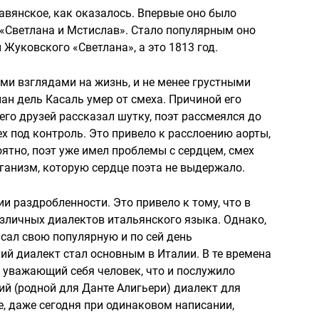
авянское, как оказалось. Впервые оно было
«Светлана и Мстислав». Стало популярным оно
Жуковского «Светлана», а это 1813 год.
и взглядами на жизнь, и не менее грустными
ан дель Касаль умер от смеха. Причиной его
 его друзей рассказал шутку, поэт рассмеялся до
мех под контроль. Это привело к расслоению аорты,
ятно, поэт уже имел проблемы с сердцем, смех
рганизм, которую сердце поэта не выдержало.
и раздробленности. Это привело к тому, что в
зличных диалектов итальянского языка. Однако,
исал свою популярную и по сей день
й диалект стал основным в Италии. В те времена
 уважающий себя человек, что и послужило
й (родной для Данте Алигьери) диалект для
е, даже сегодня при одинаковом написании,