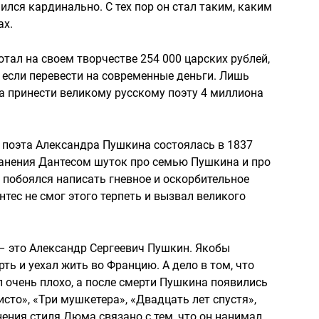
ился кардинально. С тех пор он стал таким, каким
ах.
тал на своем творчестве 254 000 царских рублей,
, если перевести на современные деньги. Лишь
а принести великому русскому поэту 4 миллиона
 поэта Александра Пушкина состоялась в 1837
транения Дантесом шуток про семью Пушкина и про
е побоялся написать гневное и оскорбительное
нтес не смог этого терпеть и вызвал великого
– это Александр Сергеевич Пушкин. Якобы
ть и уехал жить во Францию. А дело в том, что
 очень плохо, а после смерти Пушкина появились
сто», «Три мушкетера», «Двадцать лет спустя»,
ения стиля Дюма связано с тем, что он нанимал