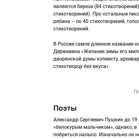
являются береза (84 стихотворений),
стихотворений). Про остальные писа
рябина – по 40 стихотворений, топо
стихотворений.
В России самое длинное название н
Державина «Желание зимы его мило
дворянской думы копиисту, архивар
стихотворцу без вкуса».
Г
Поэты
Александр Сергеевич Пушкин до 19 
«белокурым мальчиком», однако, в 1
побриться налысо. Изначально он но