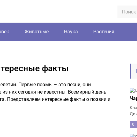
овек
Животные
Наука
Растения
нтересные факты
елетий. Первые поэмы – это песни, они
 из них сегодня не известны. Всемирный день
Ча
та. Представляем интересные факты о поэзии и
Кла
Дик
0