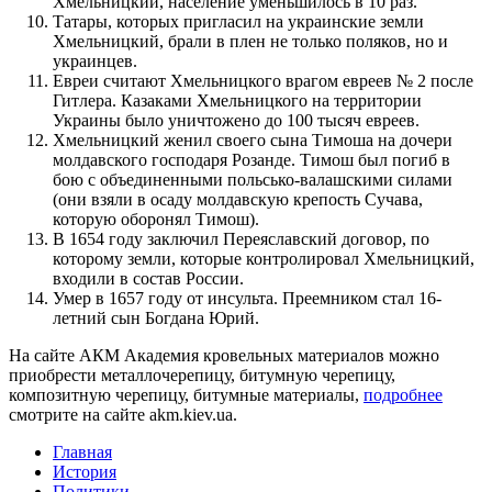
Хмельницкий, население уменьшилось в 10 раз.
Татары, которых пригласил на украинские земли
Хмельницкий, брали в плен не только поляков, но и
украинцев.
Евреи считают Хмельницкого врагом евреев № 2 после
Гитлера. Казаками Хмельницкого на территории
Украины было уничтожено до 100 тысяч евреев.
Хмельницкий женил своего сына Тимоша на дочери
молдавского господаря Розанде. Тимош был погиб в
бою с объединенными польсько-валашскими силами
(они взяли в осаду молдавскую крепость Сучава,
которую оборонял Тимош).
В 1654 году заключил Переяславский договор, по
которому земли, которые контролировал Хмельницкий,
входили в состав России.
Умер в 1657 году от инсульта. Преемником стал 16-
летний сын Богдана Юрий.
На сайте АКМ Академия кровельных материалов можно
приобрести металлочерепицу, битумную черепицу,
композитную черепицу, битумные материалы,
подробнее
смотрите на сайте akm.kiev.ua.
Главная
История
Политики