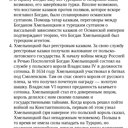
возможно, его завербовали турки. Вполне возможно,
что восстание казаков против поляков, которое вскоре
возглавил Богдан, было спланировано османским
султаном. Помощь татар казакам, переговоры между
Богданом Хмельницким и турецким султаном о
вассальной зависимости казаков от Османской империи
подтверждают теорию, что Богдан Хмельницкий был
турецким агентом.
Хмельницкий был реестровым казаком. За свою службу
реестровые казаки получали жалование от польско-
литовского государства. К началу войны между Россией
и Речью Посполитой Богдан Хмельницкий состоял на
службе у польского короля Владислава IV в должности
сотника. В 1634 году Хмельницкий участвовал в битвах
под Смоленском. Там он спас своего короля от русского
плена, за что получил почетную награду — золотую
шашку. Владислав VI оценил преданность казачьего
сотника. Хмельницкий стал его доверенным лицом,
король делился с ним своими планами и
государственными тайнами. Когда король решил пойти
войной на Константинополь, первым об этом узнал
Хмельницкий (зря наверное это польский король сказал,
Хмельницкий был ненадежным человеком). Польша в
то время не имела силы нападать на Турцию, но
коалиция европейских держав вполне могла разгромить