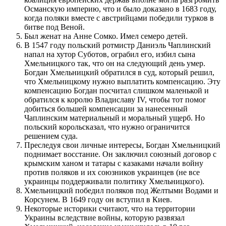
Османскую империю, что и было доказано в 1683 году,
когда поляки вместе с австрийцами победили турков в
битве под Веной.
Был женат на Анне Сомко. Имел семеро детей.
В 1547 году польский ротмистр Даниэль Чаплинский
напал на хутор Суботов, ограбил его, избил сына
Хмельницкого так, что он на следующий день умер.
Богдан Хмельницкий обратился в суд, который решил,
что Хмельницкому нужно выплатить компенсацию. Эту
компенсацию Богдан посчитал слишком маленькой и
обратился к королю Владиславу IV, чтобы тот помог
добиться большей компенсации за нанесенный
Чаплинским материальный и моральный ущерб. Но
польский корольсказал, что нужно ограничится
решением суда.
Преследуя свои личные интересы, Богдан Хмельницкий
поднимает восстание. Он заключил союзный договор с
крымским ханом и татары с казаками начали войну
против поляков и их союзников украинцев (не все
украинцы поддерживали политику Хмельницкого).
Хмельницкий победил поляков под Желтыми Водами и
Корсунем. В 1649 году он вступил в Киев.
Некоторые историки считают, что на территории
Украины вследствие войны, которую развязал