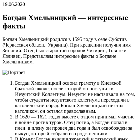
19.06.2020
Богдан Хмельницкий — интересные
факты
Богдан Хмельницкий родился в 1595 году в селе Суботив
(Черкасская область, Украина). При крещении получил имя
Зиновий. Отец был старостой городов Чигирин, Товсте и
Язливец. Представляем интересные факты о Богдане
Хмельницком.
Богдан Хмельницкий освоил грамоту в Киевской
братской школе, после которой он поступил в
Иезуитский Коллегиум. Иезуиты не настаивали на том,
чтобы студенты иезуитского колегиума переходили в
католический обряд. Богдан Хмельницкий не стал
католиком, он остался православным.
В 1620 — 1621 годах вместе с отцом принимал участие
в войне против турок. Отец погиб, а Богдан попал в
плен, в плену он провел два года и был освобожден за
выкуп, который собрали его родственники.
В Крыму Богдан выучил турецкий и татарский язык,