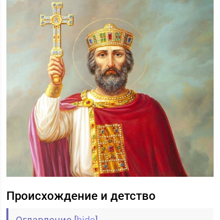
Происхождение и детство
Оглавление
[
hide
]