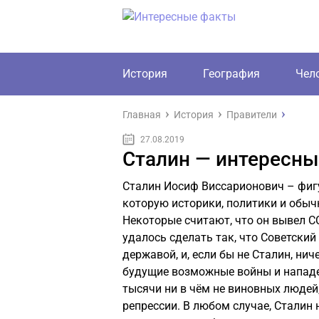
История
География
Чел
Главная
История
Правители
27.08.2019
Сталин — интересн
Сталин Иосиф Виссарионович – фигур
которую историки, политики и обыч
Некоторые считают, что он вывел С
удалось сделать так, что Советски
державой, и, если бы не Сталин, нич
будущие возможные войны и нападен
тысячи ни в чём не виновных людей
репрессии. В любом случае, Сталин н