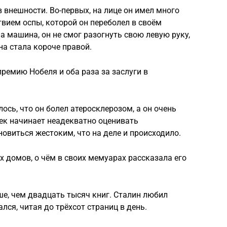
 внешности. Во-первых, на лице он имел много
твием оспы, которой он переболел в своём
ла машина, он не смог разогнуть свою левую руку,
на стала короче правой.
емию Нобеля и оба раза за заслуги в
ось, что он болел атеросклерозом, а он очень
ек начинает неадекватно оценивать
овиться жестоким, что на деле и происходило.
х домов, о чём в своих мемуарах рассказала его
ше, чем двадцать тысяч книг. Сталин любил
ся, читая до трёхсот страниц в день.