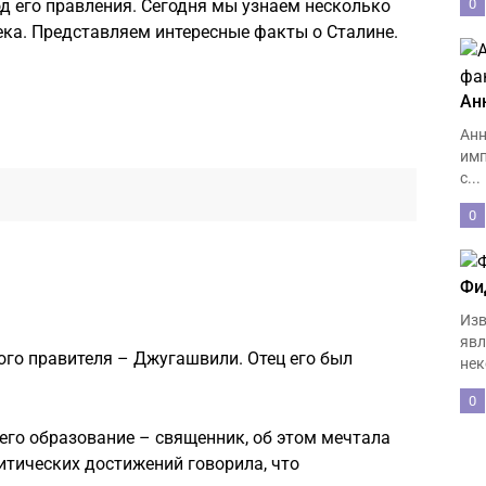
од его правления. Сегодня мы узнаем несколько
0
ека. Представляем интересные факты о Сталине.
Ан
Анн
имп
с...
0
Фи
Изв
явл
го правителя – Джугашвили. Отец его был
нек
0
 его образование – священник, об этом мечтала
литических достижений говорила, что