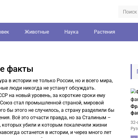
овек
Животные
Наука
Растения
ые факты
а в истории не только России, но и всего мира,
ные люди никогда не устанут обсуждать.
ССР на новый уровень, за короткие сроки ему
й Союз стал промышленной страной, мировой
Фр
его бы этого не случилось, а страну разделили бы
фа
ия. Всё это отчасти правда, но за Сталиным –
32-
, которых убили и которым покалечили жизни
Руз
авсегда останется в истории, и через много лет