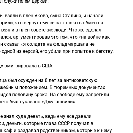
ал служителем церкви.
 взяли в плен Якова, сына Сталина, и начали
орили, что вернут ему сына только в обмен на
 взяли в плен советские люди. Что же сделал
ался, аргументировав это тем, что «на войне как
лин сказал «я солдата на фельдмаршала не
одной из версий, его убили при попытке к бегству.
ду эмигрировала в США.
тца был осужден на 8 лет за антисоветскую
лужебным положением. В тюремных документах
сидел половину срока. На свободе ему запретили
 него было указано «Джугашвили».
е знал куда девать, ведь ему все давали
и, деньги, которые глава СССР получал в
 шкаф и раздавал родственникам, которые к нему