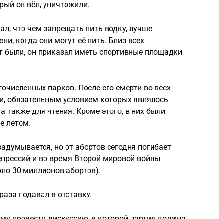
орый он вёл, уничтожили.
тал, что чем запрещать пить водку, лучше
и, когда они могут её пить. Близ всех
т были, он приказал иметь спортивные площадки
очисленных парков. После его смерти во всех
ки, обязательным условием которых являлось
а также для чтения. Кроме этого, в них были
е летом.
адумывается, но от абортов сегодня погибает
епрессий и во время Второй мировой войны
оло 30 миллионов абортов).
раза подавал в отставку.
у провести дискуссию, в которой партия должна