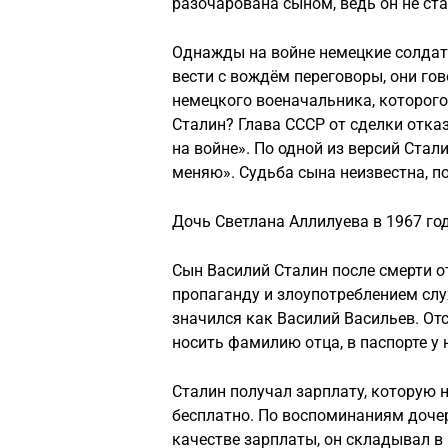
разочарована сыном, ведь он не ст
Однажды на войне немецкие солдаты
вести с вождём переговоры, они гов
немецкого военачальника, которого
Сталин? Глава СССР от сделки отказ
на войне». По одной из версий Ста
меняю». Судьба сына неизвестна, по 
Дочь Светлана Аллилуева в 1967 го
Сын Василий Сталин после смерти о
пропаганду и злоупотреблением с
значился как Василий Васильев. От
носить фамилию отца, в паспорте у
Сталин получал зарплату, которую н
бесплатно. По воспоминаниям дочер
качестве зарплаты, он складывал в