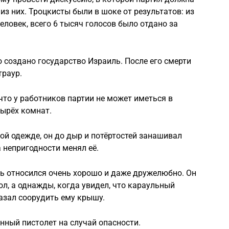
из них. Троцкисты были в шоке от результатов: из
ловек, всего 6 тысяч голосов было отдано за
 создано государство Израиль. После его смерти
траур.
что у работников партии не может иметься в
тырёх комнат.
ой одежде, он до дыр и потёртостей занашивал
 непригодности менял её.
 относился очень хорошо и даже дружелюбно. Он
ол, а однажды, когда увидел, что караульный
азал соорудить ему крышу.
нный пистолет на случай опасности.