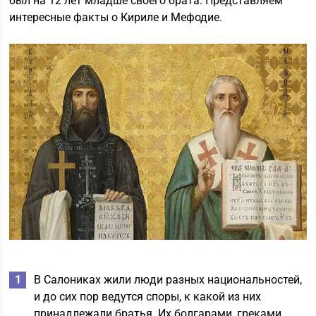
был на 12 лет младше своего брата. Представляем
интересные факты о Кириле и Мефодие.
В Салониках жили люди разных национальностей,
и до сих пор ведутся споры, к какой из них
принадлежали братья. Их болгарами, греками,