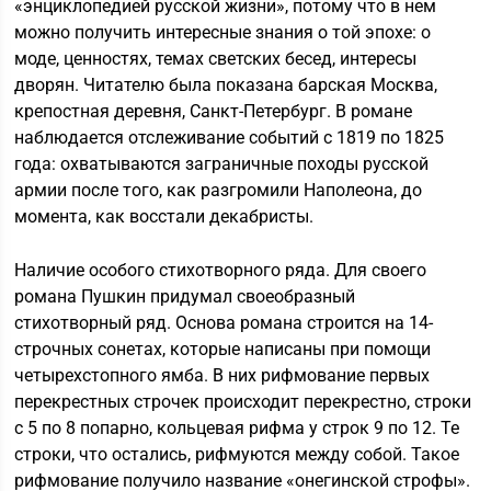
«энциклопедией русской жизни», потому что в нем
можно получить интересные знания о той эпохе: о
моде, ценностях, темах светских бесед, интересы
дворян. Читателю была показана барская Москва,
крепостная деревня, Санкт-Петербург. В романе
наблюдается отслеживание событий с 1819 по 1825
года: охватываются заграничные походы русской
армии после того, как разгромили Наполеона, до
момента, как восстали декабристы.
Наличие особого стихотворного ряда. Для своего
романа Пушкин придумал своеобразный
стихотворный ряд. Основа романа строится на 14-
строчных сонетах, которые написаны при помощи
четырехстопного ямба. В них рифмование первых
перекрестных строчек происходит перекрестно, строки
с 5 по 8 попарно, кольцевая рифма у строк 9 по 12. Те
строки, что остались, рифмуются между собой. Такое
рифмование получило название «онегинской строфы».