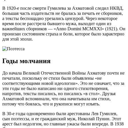
В 1920-е после смерти Гумилева за Ахматовой следил НКВД,
большая часть издательств не бралась за печать ее сборников,
а тексты беспощадно урезались цензурой. Через некоторое
время после расстрела бывшего мужа, выходит один из
важнейших сборников — «Anno Domini MCMXXI» (1921). Он
пронизан состоянием страха и боли, которое было характерно
для этой эпохи.
Годы молчания
До начала Великой Отечественной Войны Ахматову почти не
печатали, поскольку ее стихи были объявлены «не
соответствующими новой идеологии». Это не означает, что за
эти годы не было написано ни одного стихотворения,
напротив, тексты писались, но писались «в стол». Друзья
Ахматовой вспоминали, что она начитывала им стихи,
потому что боялась, что и рукописи могут изъять.
В 30-е годы одновременно были арестованы Лев Гумилев,
сын поэтессы, и ее гражданский муж, Николай Пунин. Этот
арест был недолгим, но главные ужасы были впереди. В 1938