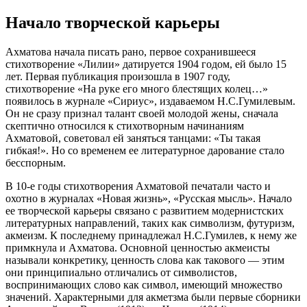
Начало творческой карьеры
Ахматова начала писать рано, первое сохранившееся
стихотворение «Лилии» датируется 1904 годом, ей было 15
лет. Первая публикация произошла в 1907 году,
стихотворение «На руке его много блестящих колец…»
появилось в журнале «Сириус», издаваемом Н.С.Гумилевым.
Он не сразу признал талант своей молодой жены, сначала
скептично относился к стихотворным начинаниям
Ахматовой, советовал ей заняться танцами: «Ты такая
гибкая!». Но со временем ее литературное дарование стало
бесспорным.
В 10-е годы стихотворения Ахматовой печатали часто и
охотно в журналах «Новая жизнь», «Русская мысль». Начало
ее творческой карьеры связано с развитием модернистских
литературных направлений, таких как символизм, футуризм,
акмеизм. К последнему принадлежал Н.С.Гумилев, к нему же
примкнула и Ахматова. Основной ценностью акмеисты
называли конкретику, ценность слова как такового — этим
они принципиально отличались от символистов,
воспринимающих слово как символ, имеющий множество
значений. Характерными для акметзма были первые сборники