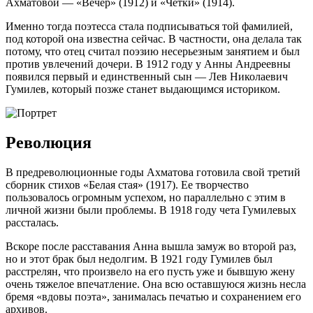
Ахматовой — «Вечер» (1912) и «Четки» (1914).
Именно тогда поэтесса стала подписываться той фамилией,
под которой она известна сейчас. В частности, она делала так
потому, что отец считал поэзию несерьезным занятием и был
против увлечений дочери. В 1912 году у Анны Андреевны
появился первый и единственный сын — Лев Николаевич
Гумилев, который позже станет выдающимся историком.
Революция
В предреволюционные годы Ахматова готовила свой третий
сборник стихов «Белая стая» (1917). Ее творчество
пользовалось огромным успехом, но параллельно с этим в
личной жизни были проблемы. В 1918 году чета Гумилевых
рассталась.
Вскоре после расставания Анна вышла замуж во второй раз,
но и этот брак был недолгим. В 1921 году Гумилев был
расстрелян, что произвело на его пусть уже и бывшую жену
очень тяжелое впечатление. Она всю оставшуюся жизнь несла
бремя «вдовы поэта», занималась печатью и сохранением его
архивов.