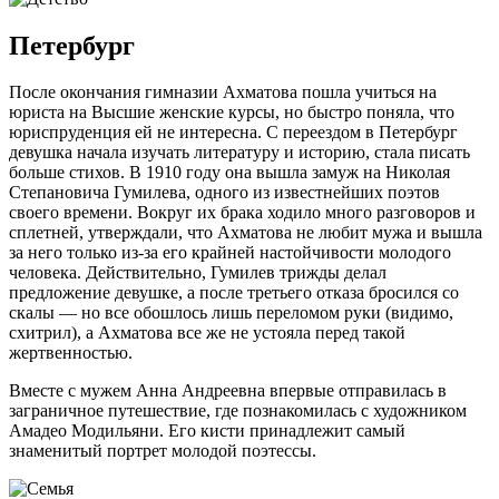
Петербург
После окончания гимназии Ахматова пошла учиться на
юриста на Высшие женские курсы, но быстро поняла, что
юриспруденция ей не интересна. С переездом в Петербург
девушка начала изучать литературу и историю, стала писать
больше стихов. В 1910 году она вышла замуж на Николая
Степановича Гумилева, одного из известнейших поэтов
своего времени. Вокруг их брака ходило много разговоров и
сплетней, утверждали, что Ахматова не любит мужа и вышла
за него только из-за его крайней настойчивости молодого
человека. Действительно, Гумилев трижды делал
предложение девушке, а после третьего отказа бросился со
скалы — но все обошлось лишь переломом руки (видимо,
схитрил), а Ахматова все же не устояла перед такой
жертвенностью.
Вместе с мужем Анна Андреевна впервые отправилась в
заграничное путешествие, где познакомилась с художником
Амадео Модильяни. Его кисти принадлежит самый
знаменитый портрет молодой поэтессы.