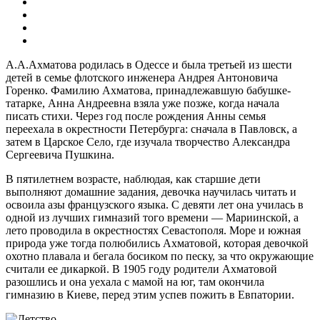
А.А.Ахматова родилась в Одессе и была третьей из шести
детей в семье флотского инженера Андрея Антоновича
Горенко. Фамилию Ахматова, принадлежавшую бабушке-
татарке, Анна Андреевна взяла уже позже, когда начала
писать стихи. Через год после рождения Анны семья
переехала в окрестности Петербурга: сначала в Павловск, а
затем в Царское Село, где изучала творчество Александра
Сергеевича Пушкина.
В пятилетнем возрасте, наблюдая, как старшие дети
выполняют домашние задания, девочка научилась читать и
освоила азы французского языка. С девяти лет она училась в
одной из лучших гимназий того времени — Мариинской, а
лето проводила в окрестностях Севастополя. Море и южная
природа уже тогда полюбились Ахматовой, которая девочкой
охотно плавала и бегала босиком по песку, за что окружающие
считали ее дикаркой. В 1905 году родители Ахматовой
разошлись и она уехала с мамой на юг, там окончила
гимназию в Киеве, перед этим успев пожить в Евпатории.