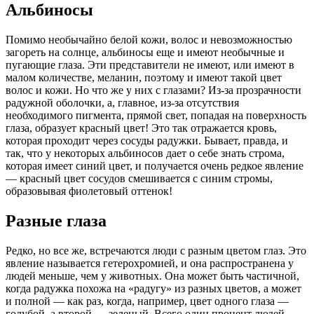
Альбиносы
Помимо необычайно белой кожи, волос и невозможностью
загореть на солнце, альбиносы еще и имеют необычные и
пугающие глаза. Эти представители не имеют, или имеют в
малом количестве, меланин, поэтому и имеют такой цвет
волос и кожи. Но что же у них с глазами? Из-за прозрачности
радужной оболочки, а, главное, из-за отсутствия
необходимого пигмента, прямой свет, попадая на поверхность
глаза, образует красный цвет! Это так отражается кровь,
которая проходит через сосуды радужки. Бывает, правда, и
так, что у некоторых альбиносов дает о себе знать строма,
которая имеет синий цвет, и получается очень редкое явление
— красный цвет сосудов смешивается с синим стромы,
образовывая фиолетовый оттенок!
Разные глаза
Редко, но все же, встречаются люди с разным цветом глаз. Это
явление называется гетерохромией, и она распространена у
людей меньше, чем у животных. Она может быть частичной,
когда радужка похожа на «радугу» из разных цветов, а может
и полной — как раз, когда, например, цвет одного глаза —
голубой, а второй — зеленый. Всего один процент людей