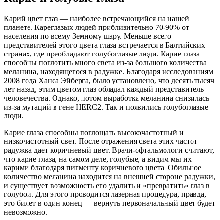
Карий цвет глаз — наиболее встречающийся на нашей
планете. Кареглазых людей приблизительно 70-90% от
населения по всему Земному шару. Меньше всего
представителей этого цвета глаза встречается в Балтийских
странах, где преобладают голубоглазые люди. Карие глаза
способны поглотить много света из-за большого количества
меланина, находящегося в радужке. Благодаря исследованиям
2008 года Ханса Эйберга, было установлено, что десять тысяч
лет назад, этим цветом глаз обладал каждый представитель
человечества. Однако, потом выработка меланина снизилась
из-за мутаций в гене HERC2. Так и появились голубоглазые
люди.
Карие глаза способны поглощать высокочастотный и
низкочастотный свет. После отражения света этих частот
радужка дает коричневый цвет. Врачи-офтальмологи считают,
что карие глаза, на самом деле, голубые, а видим мы их
карими благодаря пигменту коричневого цвета. Обильное
количество меланина находится на внешней стороне радужки,
и существует возможность его удалить и «превратить» глаз в
голубой. Для этого проводится лазерная процедура, правда,
это билет в один конец — вернуть первоначальный цвет будет
невозможно.