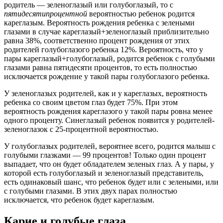
родитель — зеленоглазый или голубоглазый, то с
пятидесятипроцентной
вероятностью ребенок родится
кареглазым. Вероятность рождения ребенка с зелеными
глазами в случае кареглазый+зеленоглазый приблизительно
равна 38%, соответственно процент рождения от этих
родителей голубоглазого ребенка 12%. Вероятность, что у
пары кареглазый+голубоглазый, родится ребенок с голубыми
глазами равна пятидесяти процентов, то есть полностью
исключается рождение у такой пары голубоглазого ребенка.
У зеленоглазых родителей, как и у кареглазых, вероятность
ребенка со своим цветом глаз будет 75%. При этом
вероятность рождения кареглазого у такой пары ровна менее
одного проценту. Синеглазый ребенок появится у родителей-
зеленоглазок с 25-процентной вероятностью.
У голубоглазых родителей, вероятнее всего, родится малыш с
голубыми глазками — 99 процентов! Только один процент
выпадает, что он будет обладателем зеленых глаз. А у пары, у
которой есть голубоглазый и зеленоглазый представитель,
есть одинаковый шанс, что ребенок будет или с зелеными, или
с голубыми глазами. В этих двух парах полностью
исключается, что ребенок будет кареглазым.
Карие и голубые глаза