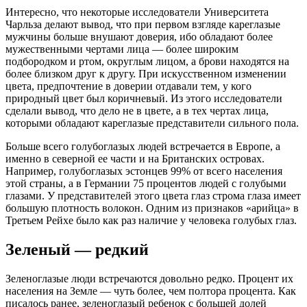
Интересно, что некоторые исследователи Университета
Чарльза делают вывод, что при первом взгляде кареглазые
мужчины больше внушают доверия, ибо обладают более
мужественными чертами лица — более широким
подбородком и ртом, округлым лицом, а брови находятся на
более близком друг к другу. При искусственном изменении
цвета, предпочтение в доверии отдавали тем, у кого
природный цвет был коричневый. Из этого исследователи
сделали вывод, что дело не в цвете, а в тех чертах лица,
которыми обладают кареглазые представители сильного пола.
Больше всего голубоглазых людей встречается в Европе, а
именно в северной ее части и на Британских островах.
Например, голубоглазых эстонцев 99% от всего населения
этой страны, а в Германии 75 процентов людей с голубыми
глазами. У представителей этого цвета глаз строма глаза имеет
большую плотность волокон. Одним из признаков «арийца» в
Третьем Рейхе было как раз наличие у человека голубых глаз.
Зеленый — редкий
Зеленоглазые люди встречаются довольно редко. Процент их
населения на Земле — чуть более, чем полтора процента. Как
писалось ранее, зеленоглазый ребенок с большей долей