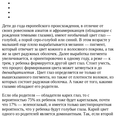
Дети до года европейского происхождения, в отличие от
своих ровесников азиатов и афроамериканцев (обладающие с
рождения темными глазами), имеют необычный цвет глаз —
голубой, а порой серо-голубой или синий. В этом возрасте у
малышей еще плохо вырабатывается меланин — пигмент,
который отвечает за цвет кожного и волосяного покрова, а так
же за цвет радужных оболочек. Далее выработка пигмента
увеличивается, и ориентировочно к одному году, а реже — к
трем, у ребенка формируется другой цвет глаз. Стоит учесть,
что процесс формирования цвета может затянуться и до
двенадцатилетия
. Цвет глаз определяется не только от
вышесказанного пигмента, но также от плотности волокон, из
которых состоит радужная оболочка. А также от того, какими
глазами обладают его родители.
Если оба родителя — обладатели карих глаз, то с
вероятностью 75% их ребенок тоже будет кареглазым, почти
что 17% — зеленоглазый, и имеется только шестипроцентная
вероятность, что у ребенка будут голубые глаза. Карий цвет
одного из родителей является доминантным. Так, если второй