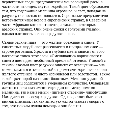
черноглазых среди представителей монголоидной расы, в
частности, японцев, якутов, корейцев. Такой цвет обусловлен
тем, что содержание меланина огромное, и свет, попадая на
радужку, полностью поглощается. Сероглазые представители
встречаются чаще всего в европейских странах, в Северной
части Африканского континента, а также в некоторых
арабских странах. Они очень схожи с голубыми глазами,
однако плотность волокон радужки выше.
Самые редкие глаза — это желтые, ореховые и синие. У
синеглазых людей свет рассеивается в прозрачном слое —
строме роговицы. Яркость и глубина цвета зависит от того,
насколько тонок этот слой. «Смешивание» коричневого и
синего цвета дает необычный ореховый оттенок. У людей с
такими глазами цвет радужки зависит от освещения — она
может казаться и зеленоватой с примесями коричневого или
желтого оттенков, и чисто коричневой или золотистой. Также
такой цвет порой называют болотным. Меланин у данной
группы лиц содержится в умеренном количестве. Обладатели
желтого цвета глаз имеют еще один пигмент, помимо
меланина, так называемый «пигмент старения» липофусцин.
Находится он в сосудах радужки. Однако, стоит быть очень
внимательными, так как зачастую желтоглазость говорит о
том, что почкам нужна помощь и они больны.