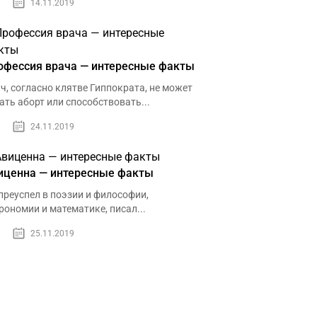
14.11.2019
офессия врача — интересные факты
ч, согласно клятве Гиппократа, не может
ать аборт или способствовать...
24.11.2019
иценна — интересные факты
преуспел в поэзии и философии,
рономии и математике, писал...
25.11.2019