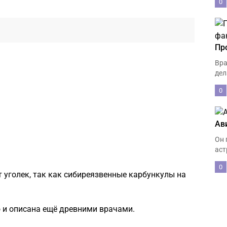
0
Пр
Вра
дел
0
Ав
Он 
аст
0
т уголек, так как сибиреязвенные карбункулы на
о и описана ещё древними врачами.