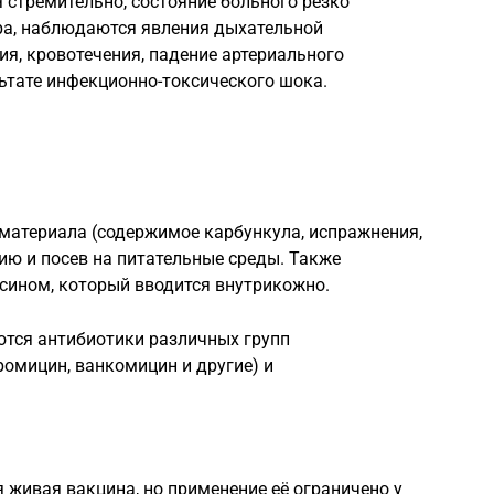
я стремительно, состояние больного резко
ра, наблюдаются явления дыхательной
ия, кровотечения, падение артериального
льтате инфекционно-токсического шока.
материала (содержимое карбункула, испражнения,
ию и посев на питательные среды. Также
сином, который вводится внутрикожно.
ются антибиотики различных групп
ромицин, ванкомицин и другие) и
 живая вакцина, но применение её ограничено у