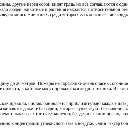
сины, другие перед собой видят грязь, но все соглашаются с одн
мало людей, животные и растения находятся в относительной без
ше, но много животных, среди которых есть опасные – анаконды
щину до 20 метров. Пожары на торфянике очень опасны, огонь м
е полости, в которые могут провалиться люди и техника. В связи
как правило, чистая, обновляется приблизительно каждые пять дн
азвиваются даже те бактерии, которые существуют без наличия к
некоторых озерах (пить ее, конечно, без дезинфекции нельзя, вод
нию концентрации углекислого газа в воздухе. Один гектар болот