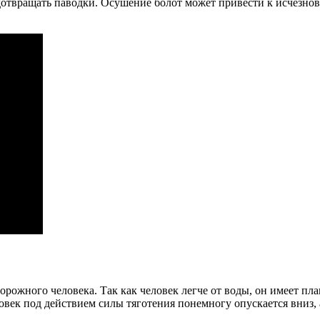
отвращать паводки. Осушение болот может привести к исчезнов
рожного человека. Так как человек легче от воды, он имеет плав
еловек под действием силы тяготения понемногу опускается вниз,