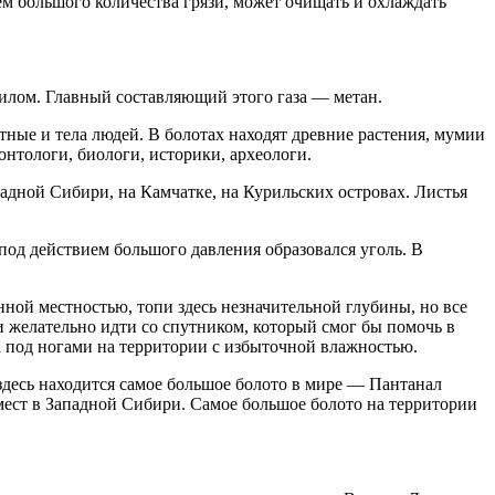
ием большого количества грязи, может очищать и охлаждать
 илом. Главный составляющий этого газа — метан.
отные и тела людей. В болотах находят древние растения, мумии
нтологи, биологи, историки, археологи.
падной Сибири, на Камчатке, на Курильских островах. Листья
 под действием большого давления образовался уголь. В
нной местностью, топи здесь незначительной глубины, но все
 желательно идти со спутником, который смог бы помочь в
а под ногами на территории с избыточной влажностью.
десь находится самое большое болото в мире — Пантанал
мест в Западной Сибири. Самое большое болото на территории