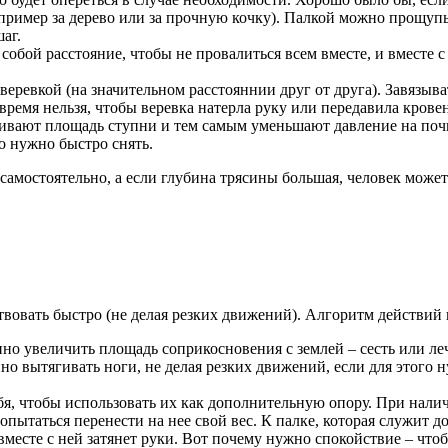
апример за дерево или за прочную кочку). Палкой можно прощупы
аг.
обой расстояние, чтобы не провалиться всем вместе, и вместе с
веревкой (на значительном расстояннии друг от друга). Завязыв
 время нельзя, чтобы веревка натерла руку или передавила крове
ивают площадь ступни и тем самым уменьшают давление на почв
го нужно быстро снять.
самостоятельно, а если глубина трясины большая, человек може
твовать быстро (не делая резких движений). Алгоритм действий
но увеличить площадь соприкосновения с землей – сесть или леч
о вытягивать ноги, не делая резких движений, если для этого н
бя, чтобы использовать их как дополнительную опору. При налич
попытаться перенести на нее свой вес. К палке, которая служит 
а вместе с ней затянет руки. Вот почему нужно спокойствие – что