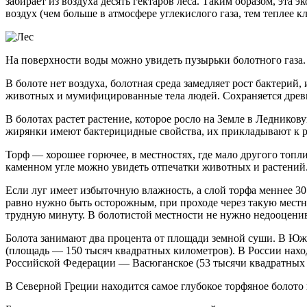
забирает из воздуха десять гектаров леса. Таким образом, эта
воздух (чем больше в атмосфере углекислого газа, тем теплее 
На поверхности воды можно увидеть пузырьки болотного газа. 
В болоте нет воздуха, болотная среда замедляет рост бактерий,
животных и мумифицированные тела людей. Сохраняется древня
В болотах растет растение, которое росло на Земле в Леднико
жирянки имеют бактерицидные свойства, их прикладывают к р
Торф — хорошее горючее, в местностях, где мало другого топл
каменном угле можно увидеть отпечатки животных и растений
Если луг имеет избыточную влажность, а слой торфа меннее 30
равно нужно быть осторожным, при проходе через такую местн
трудную минуту. В болотистой местности не нужно недооценив
Болота занимают два процента от площади земной суши. В Южн
(площадь — 150 тысяч квадратных километров). В России наход
Российской Федерации — Васюганское (53 тысячи квадратных 
В Северной Греции находится самое глубокое торфяное болото 