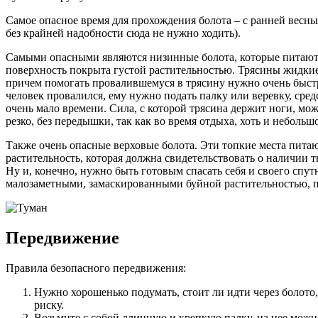
Самое опасное время для прохождения болота – с ранней весны 
без крайней надобности сюда не нужно ходить).
Самыми опасными являются низинные болота, которые питаютс
поверхность покрыта густой растительностью. Трясины жидкие 
причем помогать провалившемуся в трясину нужно очень быстро
человек провалился, ему нужно подать палку или веревку, сред
очень мало времени. Сила, с которой трясина держит ноги, мо
резко, без передышки, так как во время отдыха, хоть и неболь
Также очень опасные верховые болота. Эти топкие места питаю
растительность, которая должна свидетельствовать о наличии 
Ну и, конечно, нужно быть готовым спасать себя и своего спу
малозаметными, замаскированными буйной растительностью, п
Передвижение
Правила безопасного передвижения:
Нужно хорошенько подумать, стоит ли идти через болото
риску.
Возьмите с собой длинную и крепкую палку, на нее можно