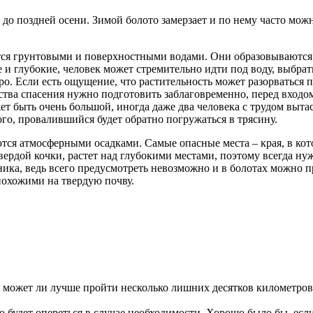
до поздней осени. Зимой болото замерзает и по нему часто можн
я грунтовыми и поверхностными водами. Они образовываются из
и глубокие, человек может стремительно идти под воду, выбрать
. Если есть ощущение, что растительность может разорваться п
ства спасения нужно подготовить заблаговременно, перед входом
жет быть очень большой, иногда даже два человека с трудом вы
шого, провалившийся будет обратно погружаться в трясину.
тся атмосферными осадками. Самые опасные места – края, в кото
твердой кочки, растет над глубокими местами, поэтому всегда н
тника, ведь всего предусмотреть невозможно и в болотах можно 
охожими на твердую почву.
, может ли лучше пройти несколько лишних десятков километров
 будет опереться в случае необходимости. Хорошо было бы, есл