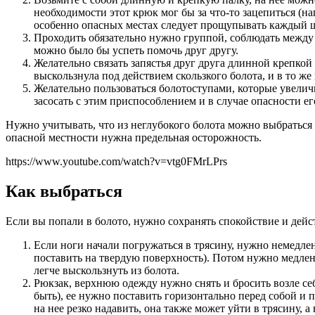
необходимости этот крюк мог бы за что-то зацепиться (н
особенно опасных местах следует прощупывать каждый ш
Проходить обязательно нужно группой, соблюдать между с
можно было бы успеть помочь друг другу.
Желательно связать запястья друг друга длинной крепкой 
выскользнула под действием скользкого болота, и в то же
Желательно пользоваться болотоступами, которые увелич
засосать с этим приспособлением и в случае опасности е
Нужно учитывать, что из неглубокого болота можно выбраться 
опасной местности нужна предельная осторожность.
https://www.youtube.com/watch?v=vtg0FMrLPrs
Как выбраться
Если вы попали в болото, нужно сохранять спокойствие и дейс
Если ноги начали погружаться в трясину, нужно немедлен
поставить на твердую поверхность). Потом нужно медленн
легче выскользнуть из болота.
Рюкзак, верхнюю одежду нужно снять и бросить возле се
быть), ее нужно поставить горизонтально перед собой и 
на нее резко надавить, она также может уйти в трясину, 