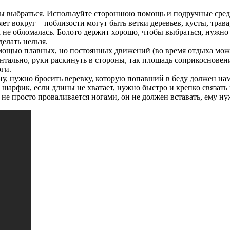
бы выбраться. Используйте стороннюю помощь и подручные сред
ет вокруг – поблизости могут быть ветки деревьев, кусты, трава,
не обломалась. Болото держит хорошо, чтобы выбраться, нужно м
елать нельзя.
помощью плавных, но постоянных движений (во время отдыха можн
онтально, руки раскинуть в стороны, так площадь соприкосновени
ги.
ну, нужно бросить веревку, которую попавший в беду должен нам
, шарфик, если длины не хватает, нужно быстро и крепко связать
а не просто проваливается ногами, он не должен вставать, ему н