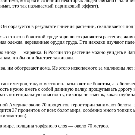
 экосистема, которая в сознании некоторых людей связана с налич
климат, это так называемый парниковый эффект).
Он образуется в результате гниения растений, скапливается под
 из-за этого в болотной среде хорошо сохраняются растения, жив
я одежда, деревянные орудия труда. Эти находки изучают палео
вую эпоху — жирянка. В России это растение можно увидеть в За
анам, чтобы они быстрее заживали.
ива, им обогревают дома. Из этого ископаемого за миллионы лет
.
 сантиметров, такую местность называют не болотом, а заболоче
ость нужно иметь с собой длинную палку, прощупывать дорогу и
ать потенциальную опасность, никогда не знаешь, какая глубин
ой Америке около 70 процентов территории занимают болота, з
ится 37 процентов от всех болот мира, особенно много топких 
километров).
в мире, толщина торфяного слоя — около 70 метров.