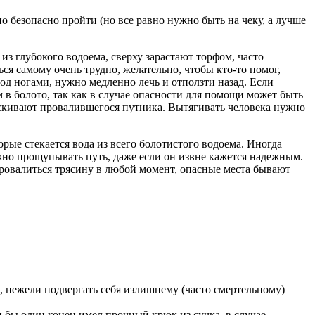
о безопасно пройти (но все равно нужно быть на чеку, а лучше
 глубокого водоема, сверху зарастают торфом, часто
ся самому очень трудно, желательно, чтобы кто-то помог,
од ногами, нужно медленно лечь и отползти назад. Если
 в болото, так как в случае опасности для помощи может быть
таскивают провалившегося путника. Вытягивать человека нужно
рые стекается вода из всего болотистого водоема. Иногда
ужно прощупывать путь, даже если он извне кажется надежным.
провалиться трясину в любой момент, опасные места бывают
, нежели подвергать себя излишнему (часто смертельному)
и бы один конец имел прочный крюк из сучка, в случае