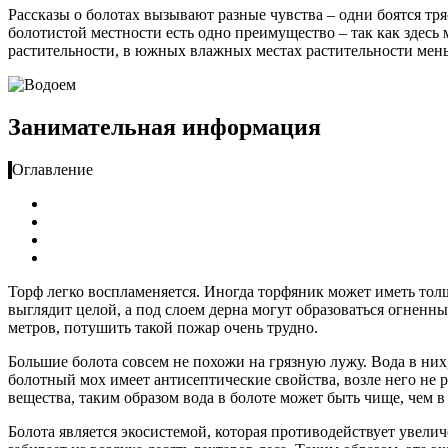
Рассказы о болотах вызывают разные чувства – одни боятся тря
болотистой местности есть одно преимущество – так как здесь 
растительности, в южных влажных местах растительности мень
Занимательная информация
Оглавление
Торф легко воспламеняется. Иногда торфяник может иметь тол
выглядит целой, а под слоем дерна могут образоваться огненны
метров, потушить такой пожар очень трудно.
Большие болота совсем не похожи на грязную лужу. Вода в них, 
болотный мох имеет антисептические свойства, возле него не р
вещества, таким образом вода в болоте может быть чище, чем в 
Болота является экосистемой, которая противодействует увеличе