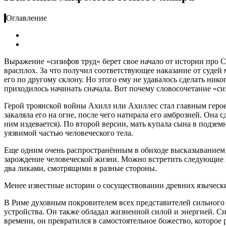
Оглавление
Выражение «сизифов труд» берет свое начало от истории про 
врасплох. За что получил соответствующее наказание от судей
его по другому склону. Но этого ему не удавалось сделать нико
приходилось начинать сначала. Вот почему словосочетание «си
Герой троянской войны Ахилл или Ахиллес стал главным герое
закаляла его на огне, после чего натирала его амброзией. Она
ним издевается). По второй версии, мать купала сына в подзем
уязвимой частью человеческого тела.
Еще одним очень распространённым в обиходе высказыванием м
зарождение человеческой жизни. Можно встретить следующие 
два ликами, смотрящими в разные стороны.
Менее известные истории о сосуществовании древних языческ
В Риме духовным покровителем всех представителей сильного 
устройства. Он также обладал жизненной силой и энергией. С
времени, он превратился в самостоятельное божество, которое