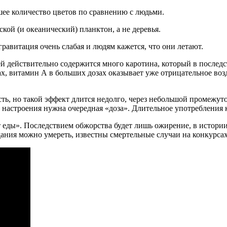
ьшее количество цветов по сравнению с людьми.
ой (и океанический) планктон, а не деревья.
равитация очень слабая и людям кажется, что они летают.
ей действительно содержится много каротина, который в последс
х, витамин А в больших дозах оказывает уже отрицательное воз
ость, но такой эффект длится недолго, через небольшой промежу
о настроения нужна очередная «доза». Длительное употребления 
 еды». Последствием обжорства будет лишь ожирение, в истории
едания можно умереть, известны смертельные случаи на конкурса