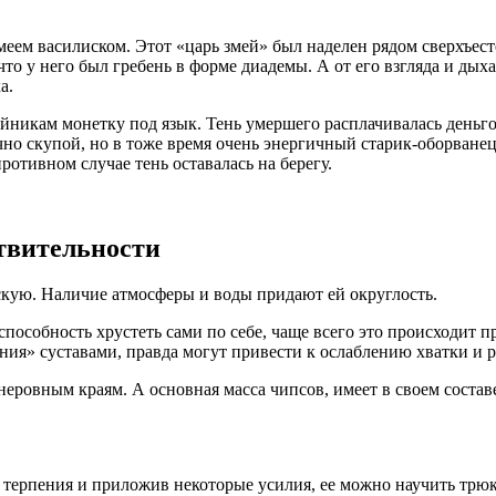
ем василиском. Этот «царь змей» был наделен рядом сверхъесте
что у него был гребень в форме диадемы. А от его взгляда и дыха
а.
йникам монетку под язык. Тень умершего расплачивалась деньго
но скупой, но в тоже время очень энергичный старик-оборванец.
отивном случае тень оставалась на берегу.
твительности
скую. Наличие атмосферы и воды придают ей округлость.
способность хрустеть сами по себе, чаще всего это происходит 
я» суставами, правда могут привести к ослаблению хватки и р
ровным краям. А основная масса чипсов, имеет в своем составе
о терпения и приложив некоторые усилия, ее можно научить трю