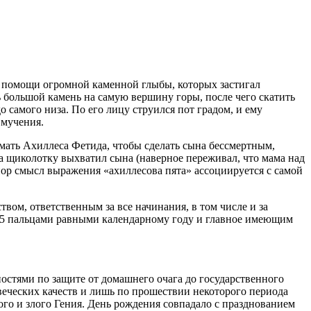
и помощи огромной каменной глыбы, которых застигал
ь большой камень на самую вершину горы, после чего скатить
до самого низа. По его лицу струился пот градом, и ему
 мучения.
мать Ахиллеса Фетида, чтобы сделать сына бессмертным,
 за щиколотку выхватил сына (наверное переживал, что мама над
 пор смысл выражения «ахиллесова пята» ассоциируется с самой
ом, ответственным за все начинания, в том числе и за
365 пальцами равными календарному году и главное имеющим
остями по защите от домашнего очага до государственного
веческих качеств и лишь по прошествии некоторого периода
ого и злого Гения. День рождения совпадало с празднованием