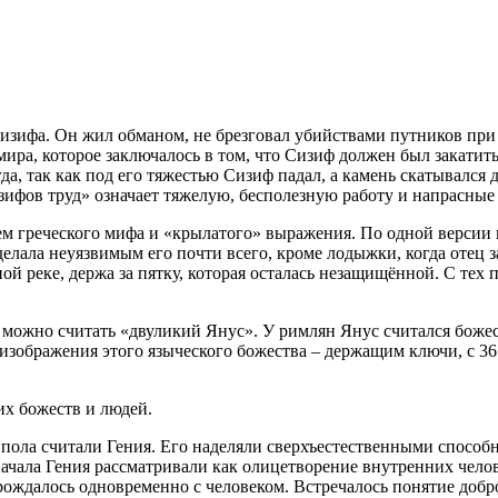
Сизифа. Он жил обманом, не брезговал убийствами путников пр
 мира, которое заключалось в том, что Сизиф должен был закатит
гда, так как под его тяжестью Сизиф падал, а камень скатывался 
зифов труд» означает тяжелую, бесполезную работу и напрасные
м греческого мифа и «крылатого» выражения. По одной версии 
 сделала неуязвимым его почти всего, кроме лодыжки, когда отец
ной реке, держа за пятку, которая осталась незащищённой. С тех
ожно считать «двуликий Янус». У римлян Янус считался божеств
изображения этого языческого божества – держащим ключи, с 
их божеств и людей.
пола считали Гения. Его наделяли сверхъестественными способн
начала Гения рассматривали как олицетворение внутренних чело
 рождалось одновременно с человеком. Встречалось понятие добр