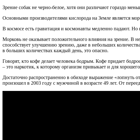
Зрение собак не черно-белое, хотя они различают гораздо мен
Основными производителями кислорода на Земле является морск
В космосе есть гравитация и космонавты медленно падают. Но г
Морковь не оказывает положительного влияния на зрение. В н
способствует улучшению зрению, даже в небольших количества
в больших количествах каждый день, это опасно.
Говорят, кто кофе делает человека бодрым. Кофе придает бодр
– это наркотик, к которому организм привыкает и для хорошег
Достаточно распространенно в обиходе выражение «лопнуть от
произошел в 2003 году с мужчиной в возрасте 49 лет. От пере