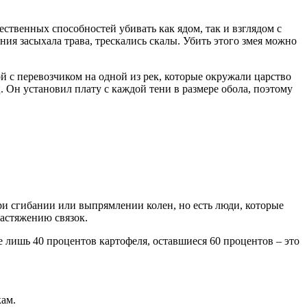
ственных способностей убивать как ядом, так и взглядом с
ния засыхала трава, трескались скалы. Убить этого змея можно
й с перевозчиком на одной из рек, которые окружали царство
 Он установил плату с каждой тени в размере обола, поэтому
при сгибании или выпрямлении колен, но есть люди, которые
астяжению связок.
 лишь 40 процентов картофеля, оставшиеся 60 процентов – это
кам.