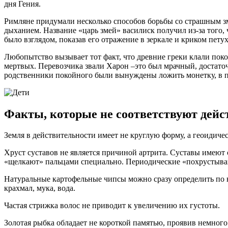
дня Гения.
Римляне придумали несколько способов борьбы со страшным зме
дыханием. Название «царь змей» василиск получил из-за того, 
было взглядом, показав его отражение в зеркале и криком петух
Любопытство вызывает тот факт, что древние греки клали поко
мертвых. Перевозчика звали Харон –это был мрачный, достаточ
родственники покойного были вынуждены ложить монетку, в пр
Факты, которые не соответствуют дейс
Земля в действительности имеет не круглую форму, а геоидиче
Хруст суставов не является причиной артрита. Суставы имеют 
«щелкают» пальцами специально. Периодические «похрустывани
Натуральные картофельные чипсы можно сразу определить по не
крахмал, мука, вода.
Частая стрижка волос не приводит к увеличению их густоты.
Золотая рыбка обладает не короткой памятью, проявив немног