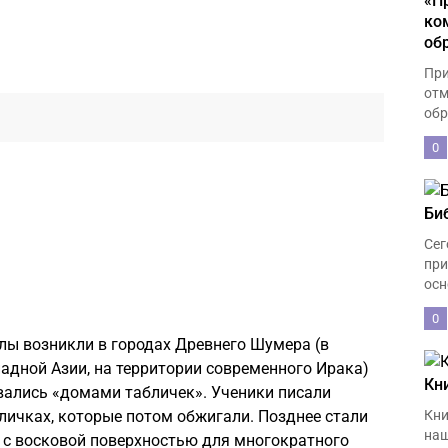
«П
ко
об
При
отм
обр
0
Би
Сег
при
осн
0
лы возникли в городах Древнего Шумера (в
падной Азии, на территории современного Ирака)
Кн
зывались «домами табличек». Ученики писали
ичках, которые потом обжигали. Позднее стали
Кни
наш
 с восковой поверхностью для многократного