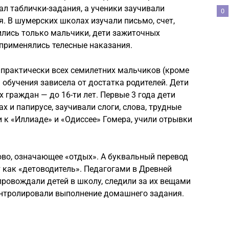
ал таблички-задания, а ученики заучивали
0
. В шумерских школах изучали письмо, счет,
чились только мальчики, дети зажиточных
 применялись телесные наказания.
 практически всех семилетних мальчиков (кроме
 обучения зависела от достатка родителей. Дети
х граждан — до 16-ти лет. Первые 3 года дети
ах и папирусе, заучивали слоги, слова, трудные
и к «Иллиаде» и «Одиссее» Гомера, учили отрывки
лово, означающее «отдых». А буквальный перевод
т как «детоводитель». Педагогами в Древней
провождали детей в школу, следили за их вещами
контролировали выполнение домашнего задания.