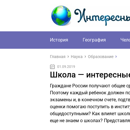
История
География
Чел
Главная
Наука
Образование
01.09.2019
Школа — интересны
Граждане России получают общее ср
Поэтому каждый ребенок должен по
экзамены и, в конечном счете, под
оценки помогаю поступить в инстит
общедоступными? Как влияет школь
еще не знаем о школах? Представля