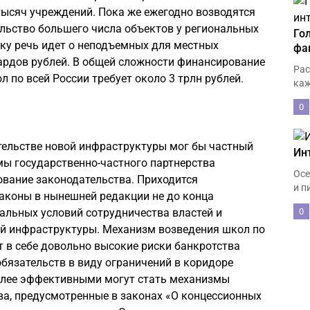
тысяч учреждений. Пока же ежегодно возводятся
тельство большего числа объектов у региональных
Го
ьку речь идет о неподъемных для местных
фа
ардов рублей. В общей сложности финансирование
Рас
 по всей России требует около 3 трлн рублей.
каж
0
тельстве новой инфраструктуры мог бы частный
Ин
змы государственно-частного партнерства
Осе
ование законодательства. Приходится
и п
аконы в нынешней редакции не до конца
альных условий сотрудничества властей и
0
ой инфраструктуры. Механизм возведения школ по
т в себе довольно высокие риски банкротства
бязательств в виду ограничений в коридоре
более эффективными могут стать механизмы
ва, предусмотренные в законах «О концессионных