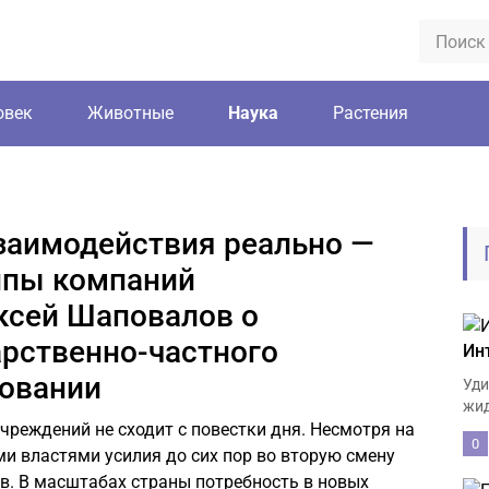
овек
Животные
Наука
Растения
заимодействия реально —
ппы компаний
ксей Шаповалов о
рственно-частного
Ин
зовании
Уди
жид
чреждений не сходит с повестки дня. Несмотря на
0
 властями усилия до сих пор во вторую смену
в. В масштабах страны потребность в новых