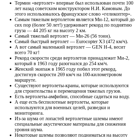
Термин «вертолет» впервые был использован почти 100
лет назад советским конструктором Н.И. Камовым. До
этого использовалось французское слово «геликоптер».
Самым тяжелым вертолетом является Ми-12, который до
сих пор (более 50 лет!) удерживает рекорд по поднятию
груза — 44 205 кг на высоту 2 км.
Самый тяжелый вертолет — Ми-26 (56 тонн).
Самый быстрый вертолет — Eurocopter X3 (472 км/ч).
А вот самый маленький вертолет — GEN H-4, весит
всего 70 кг!
Рекорд скорости среди вертолетов принадлежит Ми-2,
который в 1963 году разогнался до 254 км/ч.
Женский экипаж в 1965 году побил этот рекорд,
достигнув скорости 269 км/ч на 100-километровом
маршруте.
Существуют вертолеты-краны, которые используются
для строительства и перемещения тяжелых грузов.
Есть вертолеты-амфибии, способные садиться на воду.
А еще есть беспилотные вертолеты, которые
используются для военных целей, разведки и
мониторинга.
Из-за шума от лопастей вертолетные шлемы имеют
специальные акустические материалы для снижения
уровня шума.
Некоторые шлемы позволяют подниматься на высоту