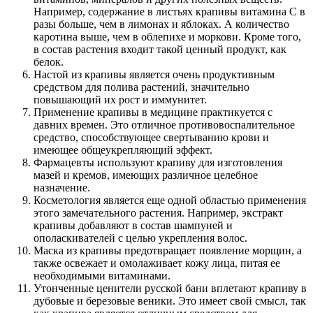
Например, содержание в листьях крапивы витамина С в
разы больше, чем в лимонах и яблоках. А количество
каротина выше, чем в облепихе и моркови. Кроме того,
в состав растения входит такой ценный продукт, как
белок.
Настой из крапивы является очень продуктивным
средством для полива растений, значительно
повышающий их рост и иммунитет.
Применение крапивы в медицине практикуется с
давних времен. Это отличное противовоспалительное
средство, способствующее свертыванию крови и
имеющее общеукрепляющий эффект.
Фармацевты используют крапиву для изготовления
мазей и кремов, имеющих различное целебное
назначение.
Косметология является еще одной областью применения
этого замечательного растения. Например, экстракт
крапивы добавляют в состав шампуней и
ополаскивателей с целью укрепления волос.
Маска из крапивы предотвращает появление морщин, а
также освежает и омолаживает кожу лица, питая ее
необходимыми витаминами.
Утонченные ценители русской бани вплетают крапиву в
дубовые и березовые веники. Это имеет свой смысл, так