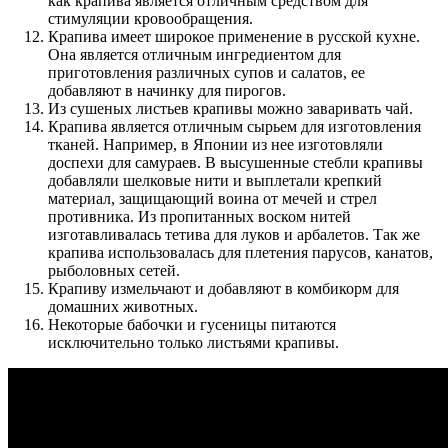
как крапива является отличным средством для
стимуляции кровообращения.
Крапива имеет широкое применение в русской кухне.
Она является отличным ингредиентом для
приготовления различных супов и салатов, ее
добавляют в начинку для пирогов.
Из сушеных листьев крапивы можно заваривать чай.
Крапива является отличным сырьем для изготовления
тканей. Например, в Японии из нее изготовляли
доспехи для самураев. В высушенные стебли крапивы
добавляли шелковые нити и выплетали крепкий
материал, защищающий воина от мечей и стрел
противника. Из пропитанных воском нитей
изготавливалась тетива для луков и арбалетов. Так же
крапива использовалась для плетения парусов, канатов,
рыболовных сетей.
Крапиву измельчают и добавляют в комбикорм для
домашних животных.
Некоторые бабочки и гусеницы питаются
исключительно только листьями крапивы.