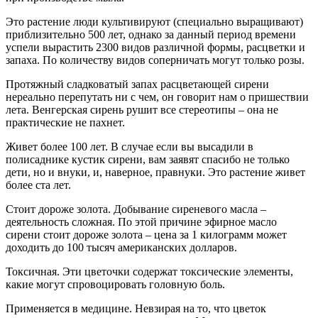
Это растение люди культивируют (специально выращивают)
приблизительно 500 лет, однако за данный период времени
успели вырастить 2300 видов различной формы, расцветки и
запаха. По количеству видов соперничать могут только розы.
Протяжный сладковатый запах расцветающей сирени
нереально перепутать ни с чем, он говорит нам о пришествии
лета. Венгерская сирень рушит все стереотипы – она не
практические не пахнет.
Живет более 100 лет. В случае если вы высадили в
полисаднике кустик сирени, вам заявят спасибо не только
дети, но и внуки, и, наверное, правнуки. Это растение живет
более ста лет.
Стоит дороже золота. Добывание сиреневого масла –
деятельность сложная. По этой причине эфирное масло
сирени стоит дороже золота – цена за 1 килограмм может
доходить до 100 тысяч американских долларов.
Токсичная. Эти цветочки содержат токсические элементы,
какие могут спровоцировать головную боль.
Применяется в медицине. Невзирая на то, что цветок