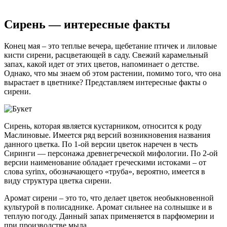
Сирень — интересные факты
Конец мая – это теплые вечера, щебетание птичек и лиловые
кисти сирени, расцветающей в саду. Свежий карамельный
запах, какой идет от этих цветов, напоминает о детстве.
Однако, что мы знаем об этом растении, помимо того, что она
вырастает в цветнике? Представляем интересные факты о
сирени.
Сирень, которая является кустарником, относится к роду
Маслиновые. Имеется ряд версий возникновения названия
данного цветка. По 1-ой версии цветок наречен в честь
Сиринги — персонажа древнегреческой мифологии. По 2-ой
версии наименование обладает греческими истоками – от
слова syrinx, обозначающего «труба», вероятно, имеется в
виду структура цветка сирени.
Аромат сирени – это то, что делает цветок необыкновенной
культурой в полисаднике. Аромат сильнее на солнышке и в
теплую погоду. Данный запах применяется в парфюмерии и
при производстве мыла.