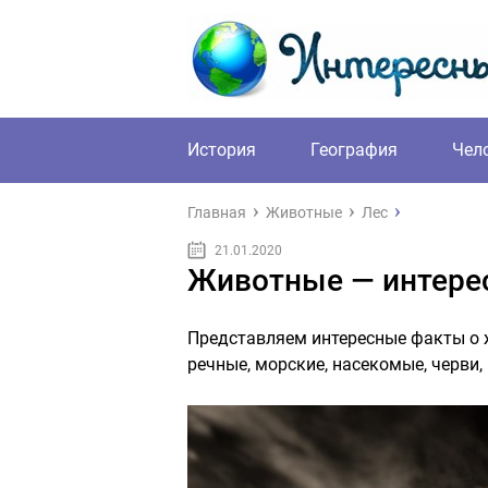
История
География
Чел
Главная
Животные
Лес
21.01.2020
Животные — интере
Представляем интересные факты о 
речные, морские, насекомые, черви