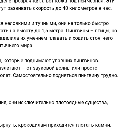
еле прозрачная, а вот кожа под ней черная. Эти
гут развивать скорость до 40 километров в час.
я неловкими и тучными, они не только быстро
гать на высоту до 1,5 метра. Пингвины – птицы, но
наделила их умением плавать и ходить стоя, чего
птичьего мира.
и, которые поднимают упавших пингвинов.
злетают – от звуковой волны или просто
олет. Самостоятельно подняться пингвину трудно.
ения, они исключительно плотоядные существа,
ырнуть, крокодилам приходится глотать камни.