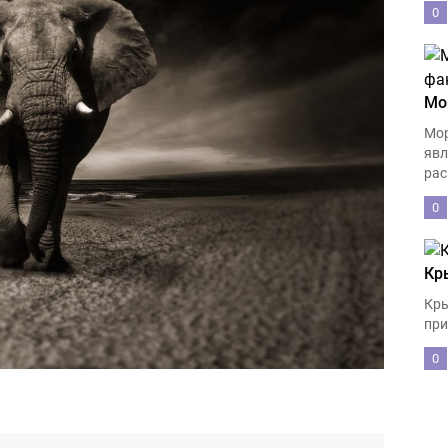
0
Мо
Мор
явл
рас
0
Кр
Кры
при
0