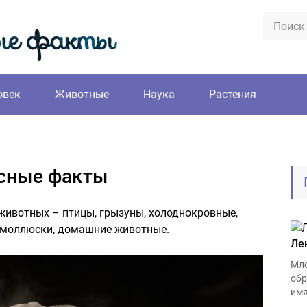
овек
Животные
Наука
Растения
сные факты
животных – птицы, грызуны, холоднокровные,
, моллюски, домашние животные.
Ле
Мл
обр
имя