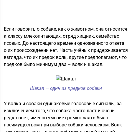
Если говорить о собаке, как о животном, она относится
к классу млекопитающих, отряд хищник, семейство
псовых. До настоящего времени однозначного ответа
о их происхождении нет. Часть учёных придерживается
взгляда, что их предок волк, другие предполагают, что
предков было минимум два – волк и шакал.
Шакал — один из предков собаки
У волка и собаки одинаковые голосовые сигналы, за
исключением того, что собака часто лает и очень
редко воет, именно умение громко лаять было
преимуществом при выборе собаки человеком. Волк
тоже умеет лаять, у него вой может перейти в лай,