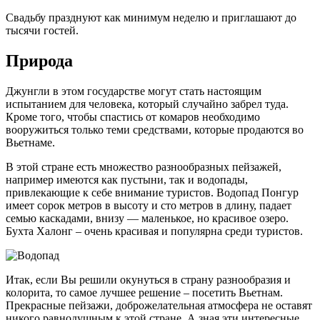
Свадьбу празднуют как минимум неделю и приглашают до
тысячи гостей.
Природа
Джунгли в этом государстве могут стать настоящим
испытанием для человека, который случайно забрел туда.
Кроме того, чтобы спастись от комаров необходимо
вооружиться только теми средствами, которые продаются во
Вьетнаме.
В этой стране есть множество разнообразных пейзажей,
например имеются как пустыни, так и водопады,
привлекающие к себе внимание туристов. Водопад Понгур
имеет сорок метров в высоту и сто метров в длину, падает
семью каскадами, внизу — маленькое, но красивое озеро.
Бухта Халонг – очень красивая и популярна среди туристов.
Итак, если Вы решили окунуться в страну разнообразия и
колорита, то самое лучшее решение – посетить Вьетнам.
Прекрасные пейзажи, доброжелательная атмосфера не оставят
никого равнодушным к этой стране. А зная эти интересные