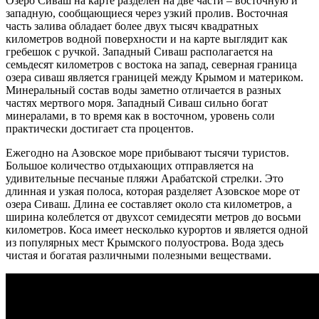
Озеро Сиваш на карте разделен на две части – восточную и
западную, сообщающиеся через узкий пролив. Восточная
часть залива обладает более двух тысяч квадратных
километров водной поверхности и на карте выглядит как
гребешок с ручкой. Западный Сиваш располагается на
семьдесят километров с востока на запад, северная граница
озера сиваш является границей между Крымом и материком.
Минеральный состав воды заметно отличается в разных
частях мертвого моря. Западный Сиваш сильно богат
минералами, в то время как в восточном, уровень соли
практически достигает ста процентов.
Ежегодно на Азовское море прибывают тысячи туристов.
Большое количество отдыхающих отправляется на
удивительные песчаные пляжи Арабатской стрелки. Это
длинная и узкая полоса, которая разделяет Азовское море от
озера Сиваш. Длина ее составляет около ста километров, а
ширина колеблется от двухсот семидесяти метров до восьми
километров. Коса имеет несколько курортов и является одной
из популярных мест Крымского полуострова. Вода здесь
чистая и богатая различными полезными веществами.