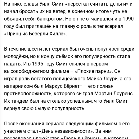
На пике славы Уилл Смит «перестал считать деньги» и
начал бросать их на ветер, в конечном итоге чуть не
объявил себя банкротом. Но он не отчаивался и в 1990
году был приглашён на главную роль в телесериал
«Принц из Беверли-Хиллз».
В течение шести лет сериал был очень популярен среди
молодёжи, но к концу съёмок его популярность стала
падать. И в 1995 году Смит снялся в первом
высокобюджетном фильме – «Плохие парни». Он
играл роль богатого полицейского Майка Лоури, а его
напарником был Маркус Бёрнетт – его полная
противоположность, которого сыграл Мартин Лоуренс.
Их тандем был на столько успешным, что Уилл Смит
вернул свою былую популярность.
После окончания сериала следующим фильмом с его
участием стал «День независимости». За ним
последовал блокбастер «Люди в чёрном», в котором