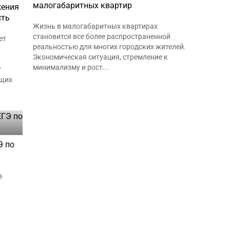
малогабаритных квартир
жения
сть
Жизнь в малогабаритных квартирах
становится все более распространенной
ет
реальностью для многих городских жителей.
Экономическая ситуация, стремление к
минимализму и рост...
т
ющих
Э по
з