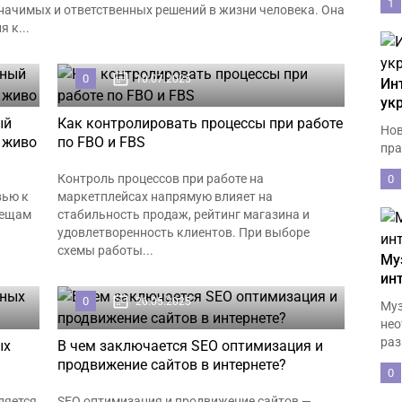
1
начимых и ответственных решений в жизни человека. Она
 к...
0
10.07.2025
Ин
ук
ый
Как контролировать процессы при работе
Нов
и живо
по FBO и FBS
пра
Контроль процессов при работе на
0
вью к
маркетплейсах напрямую влияет на
вещам
стабильность продаж, рейтинг магазина и
удовлетворенность клиентов. При выборе
схемы работы...
Му
ин
0
26.05.2025
Муз
нео
раз
ых
В чем заключается SEO оптимизация и
продвижение сайтов в интернете?
0
ляется
SEO оптимизация и продвижение сайтов —