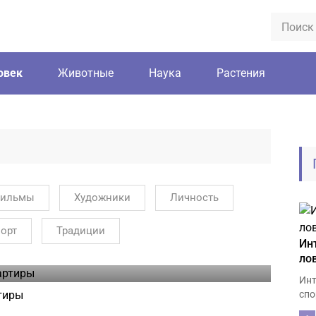
овек
Животные
Наука
Растения
ильмы
Художники
Личность
орт
Традиции
Ин
ло
Инт
тиры
спо