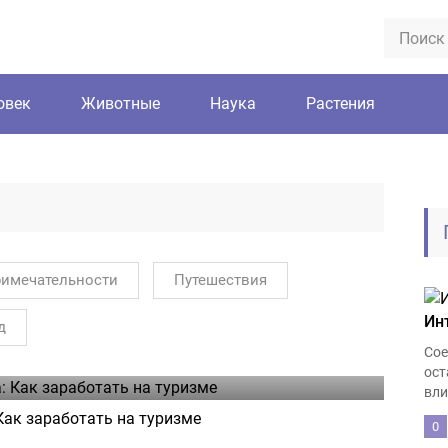
овек
Животные
Наука
Растения
имечательности
Путешествия
Ин
д
Сое
ост
вли
Как заработать на туризме
0