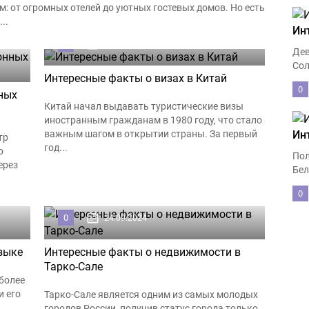
: от огромных отелей до уютных гостевых домов. Но есть
..
Ин
0
15.11.2024
Дев
Сол
Интересные факты о визах в Китай
0
ных
Китай начал выдавать туристические визы
иностранным гражданам в 1980 году, что стало
важным шагом в открытии страны. За первый
Ин
тр
год...
о
Пол
ерез
Бел
0
0
24.09.2024
зыке
Интересные факты о недвижимости в
Тарко-Сале
более
и его
Тарко-Сале является одним из самых молодых
городов России, получив статус города только