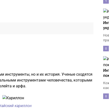
1
Ин
ук
Нов
пра
0
Ин
и инструменты, но и их история. Ученые сходятся
по
альными инструментами человечества, которыми
Кож
флейта и арфа.
как
0
тайский кариллон