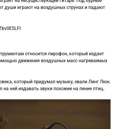
ыграет на несуществующей гитаре. Под бурные
от души играют на воздушных струнах и падают
Zbv0E5LFI
рументам относится пирофон, который издает
 помощью движения воздушных масс нагреваемых
ловека, который придумал музыку, звали Линг Люн.
л на ней издавать звуки похожие на пение птиц.