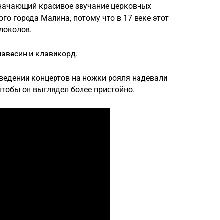
начающий красивое звучание церковных
го города Малина, потому что в 17 веке этот
локолов.
авесин и клавикорд.
оведении концертов на ножки рояля надевали
чтобы он выглядел более пристойно.