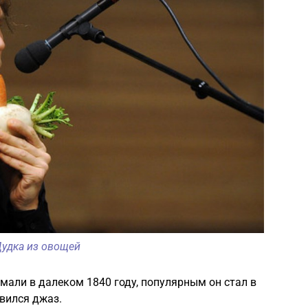
удка из овощей
мали в далеком 1840 году, популярным он стал в
явился джаз.