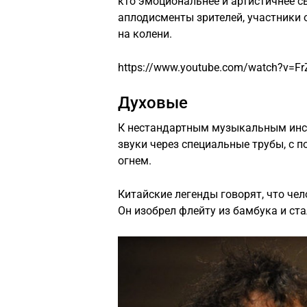
кто эмоциональнее и артистичнее с
аплодисменты зрителей, участники 
на колени.
https://www.youtube.com/watch?v=Fr
Духовые
К нестандартным музыкальным инст
звуки через специальные трубы, с
огнем.
Китайские легенды говорят, что че
Он изобрел флейту из бамбука и ста