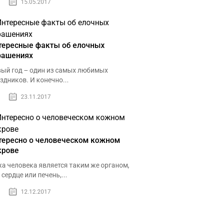
15.05.2017
тересные факты об елочных
рашениях
ый год – один из самых любимых
здников. И конечно...
23.11.2017
тересно о человеческом кожном
крове
а человека является таким же органом,
 сердце или печень,...
12.12.2017