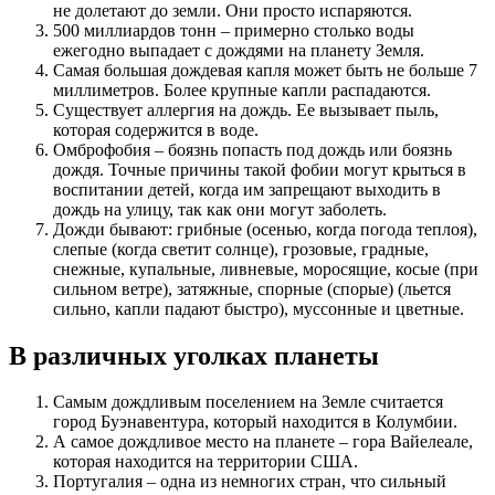
не долетают до земли. Они просто испаряются.
500 миллиардов тонн – примерно столько воды
ежегодно выпадает с дождями на планету Земля.
Самая большая дождевая капля может быть не больше 7
миллиметров. Более крупные капли распадаются.
Существует аллергия на дождь. Ее вызывает пыль,
которая содержится в воде.
Омброфобия – боязнь попасть под дождь или боязнь
дождя. Точные причины такой фобии могут крыться в
воспитании детей, когда им запрещают выходить в
дождь на улицу, так как они могут заболеть.
Дожди бывают: грибные (осенью, когда погода теплоя),
слепые (когда светит солнце), грозовые, градные,
снежные, купальные, ливневые, моросящие, косые (при
сильном ветре), затяжные, спорные (спорые) (льется
сильно, капли падают быстро), муссонные и цветные.
В различных уголках планеты
Самым дождливым поселением на Земле считается
город Буэнавентура, который находится в Колумбии.
А самое дождливое место на планете – гора Вайелеале,
которая находится на территории США.
Португалия – одна из немногих стран, что сильный