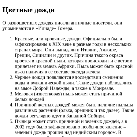
Цветные дожди
О разноцветных дождях писали античные писатели, они
упоминаются в «Илиаде» Гомера.
Красные, или кровяные, дожди. Официально были
зафиксированы в XIX веке в разные годы в нескольких
странах мира. Они выпадали в Италии, Алжире,
Греции, Сицилии и других. Причина такого окраса
кроется в красной пыли, которая происходит и с ветром
прилетает из земель Африки. Пыль может быть красной
из-за наличия в ее составе оксида железа.
Черные дожди появляются впоследствии смешения
воды и вулканической пыли. Такие дожди наблюдались
на мысе Доброй Надежды, а также в Монреале.
Меловая (известковая) пыль может стать причиной
белых дождей.
Причиной желтых дождей может быть наличие пыльцы
различных растений (ольха, орешник и так далее). Такие
дожди регулярно идут в Западной Сибири.
Пыльца может стать причиной и зеленых дождей, а в
2002 году было зафиксировано необычное явление –
зеленый дождь прошел над индийским городом. В