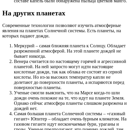
составе капель были обнаружена пыльца цветков манго.
На других планетах
Современные технологии позволяют изучить атмосферные
явления на планетах Солнечной системы. Есть планеты, на
которых падают дожди.
Меркурий – самая ближняя планета к Солнцу. Обладает
разреженной атмосферой. На этой планете дождей не
бывает никогда.
Венера считается по настоящему горячей и агрессивной
планетой. На ней запросто могут идти настоящие
кислотные дожди, так как облака ее состоят из серной
кислоты. Но из-за высоких температур капли не
долетают до поверхности планеты, а испаряются перед
поверхностью планеты.
Ученые смогли выяснить, что на Марсе когда-то шли
дожди очень похожие на те, что идут на планете Земля.
Однако сейчас атмосфера планеты слишком разрежена и
дождей нет.
Самая большая планета Солнечной системы – «газовый
гигант» Юпитер – обладает очень бурным климатом. На
газовом гиганте идут нескончаемые бури, ураганы и
грозы. Ученые предполагают, что помимо дождей, там