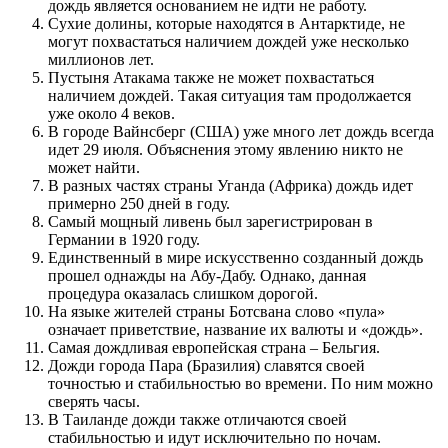
дождь является основанием не идти не работу.
Сухие долины, которые находятся в Антарктиде, не
могут похвастаться наличием дождей уже несколько
миллионов лет.
Пустыня Атакама также не может похвастаться
наличием дождей. Такая ситуация там продолжается
уже около 4 веков.
В городе Вайнсберг (США) уже много лет дождь всегда
идет 29 июля. Объяснения этому явлению никто не
может найти.
В разных частях страны Уганда (Африка) дождь идет
примерно 250 дней в году.
Самый мощный ливень был зарегистрирован в
Германии в 1920 году.
Единственный в мире искусственно созданный дождь
прошел однажды на Абу-Дабу. Однако, данная
процедура оказалась слишком дорогой.
На языке жителей страны Ботсвана слово «пула»
означает приветствие, название их валюты и «дождь».
Самая дождливая европейская страна – Бельгия.
Дожди города Пара (Бразилия) славятся своей
точностью и стабильностью во времени. По ним можно
сверять часы.
В Таиланде дожди также отличаются своей
стабильностью и идут исключительно по ночам.