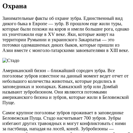
Охрана
Занимательные факты об охране зубра. Единственный вид
дикого быка в Европе — зубр. В прошлом еще жили туры,
которые были похожи на коров и имели большие рога, однако
их уничтожили еще в ХV веке. Яки, которые живут на
территории Румынии и украинского Закарпатья — это
потомки одомашненых диких быков, которые пришли из
Азии вместе с монголо-татарскими завоевателями в ХІІІ веке.
Американский бизон – ближайший сородич зубра. Все
поголовье зубров известное на данный момент ведет отчет от
небольшого количества животных, которые родились в
заповедниках и зоопарках. Кавказский зубр или Домбай
называют зубробизоном. Они являются потомками
американского бизона и зубров, которые жили в Беловежской
Пуще.
Самое крупное поголовье зубров проживает в заповеднике
Беловежская Пуща. Стадо насчитывает 700 зубров. Зубры
избегают других травоядных и могут конфликтовать с ними
за пастбища, нападая на лосей, коней. Зубробизоны —