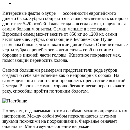
Интересные факты о зубре — особенности европейского
дикого быка. Зубры собираются в стадо, численность которого
достигает 5-20 особей. Глава стада – всегда самка, наделенная
самым большим опытом. Самки меньше в весе самца.
Взрослый самец может весить от 850 кг до 1200 кг, самки
весят меньше. Зубры, обитающие в Беловежской Пуще
размером больше, чем кавказские дикие быки. Отличительные
черты зубра европейского континента – горб на спине и
бородка в нижней части головы. Животное покрывает мех,
помогающий переносить холода.
Своими большими размерами представители рода зубров
создают о себе впечатление как о непроворных особях. На
самом деле они в состоянии преодолеть препятствие высотой
2 метра. Взрослые самцы хорошо бегают, легко переплывают
реку, способны пройти по топким болотам.
По звукам, издаваемыми этими особами можно определить их
настроение. Между собой зубры перекликаются глухими
звуками похожими на похрюкивание. Фырканье означает
опасность. Многозвучное сопение выражает