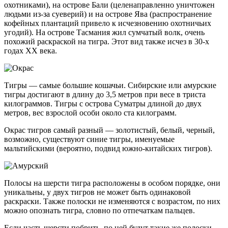
охотниками), на острове Бали (целенаправленно уничтожен
людьми из-за суеверий) и на острове Ява (распространение
кофейных плантаций привело к исчезновению охотничьих
угодий). На острове Тасмания жил сумчатый волк, очень
похожий раскраской на тигра. Этот вид также исчез в 30-х
годах ХХ века.
Тигры — самые большие кошачьи. Сибирские или амурские
тигры достигают в длину до 3,5 метров при весе в триста
килограммов. Тигры с острова Суматры длиной до двух
метров, вес взрослой особи около ста килограмм.
Окрас тигров самый разный — золотистый, белый, черный,
возможно, существуют синие тигры, именуемые
мальтийскими (вероятно, подвид южно-китайских тигров).
Полосы на шерсти тигра расположены в особом порядке, они
уникальны, у двух тигров не может быть одинаковой
раскраски. Также полоски не изменяются с возрастом, по них
можно опознать тигра, словно по отпечаткам пальцев.
Если часть шерсти побрить, по ней будут такие же полоски —