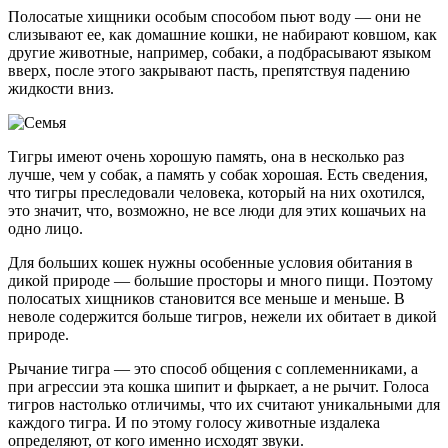
Полосатые хищники особым способом пьют воду — они не
слизывают ее, как домашние кошки, не набирают ковшом, как
другие животные, например, собаки, а подбрасывают языком
вверх, после этого закрывают пасть, препятствуя падению
жидкости вниз.
Тигры имеют очень хорошую память, она в несколько раз
лучше, чем у собак, а память у собак хорошая. Есть сведения,
что тигры преследовали человека, который на них охотился,
это значит, что, возможно, не все люди для этих кошачьих на
одно лицо.
Для больших кошек нужны особенные условия обитания в
дикой природе — большие просторы и много пищи. Поэтому
полосатых хищников становится все меньше и меньше. В
неволе содержится больше тигров, нежели их обитает в дикой
природе.
Рычание тигра — это способ общения с соплеменниками, а
при агрессии эта кошка шипит и фыркает, а не рычит. Голоса
тигров настолько отличимы, что их считают уникальными для
каждого тигра. И по этому голосу животные издалека
определяют, от кого именно исходят звуки.