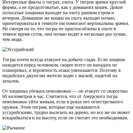
Интересные факты о тиграх, охота. У тигров зрачки круглой
формы, а не продолговатые, как у домашних кошек. Дикие
полосатые хищники выходят на охоту ранним утром и
вечером. Домашние же кошки на охоту выходят ночью,
ориентироваться в темноте им помогают вертикальны зрачки.
Не смотря на то, что тигры не приспособлены к охоте в
темное время суток, они ночью видят в несколько раз лучше,
чем люди.
Тигры почти всегда атакуют на добычу сзади. Если хищник
находится перед человеком, скорее всего он нападать не
планировал, и вероятность атаки уменьшается. Поэтому в
индийских джунглях жители ходят с маской, надетой на
затылок.
От хищника убежать невозможно — он атакует со скоростью
60 километров в час. Считается, что от Амурского тигра
невозможно уйти живым, если в руках нет огнестрельного
оружия. Этим тиграм, которые еще называются
уссурийскими, трудно вылезать на дерево, но все же он может
вскарабкаться и на высоту, если он считает это необходимым.