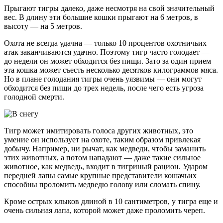
Прыгают тигры далеко, даже несмотря на свой значительный
вес. В длину эти большие кошки прыгают на 6 метров, в
высоту — на 5 метров.
Охота не всегда удачна — только 10 процентов охотничьих
атак заканчиваются удачно. Поэтому тигр часто голодает —
до недели он может обходится без пищи. Зато за один прием
эта кошка может съесть несколько десятков килограммов мяса.
Но в плане голодания тигры очень уязвимы — они могут
обходится без пищи до трех недель, после чего есть угроза
голодной смерти.
Тигр может имитировать голоса других животных, это
умение он использует на охоте, таким образом привлекая
добычу. Например, ни рычат, как медведи, чтобы заманить
этих животных, а потом нападают — даже такие сильное
животное, как медведь, входит в тигриный рацион. Ударом
передней лапы самые крупные представители кошачьих
способны проломить медведю голову или сломать спину.
Кроме острых клыков длиной в 10 сантиметров, у тигра еще и
очень сильная лапа, которой может даже проломить череп.