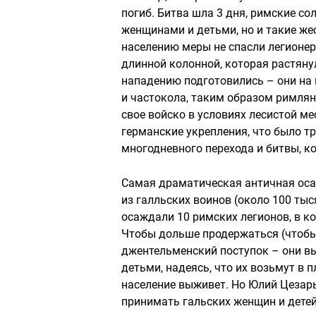
погиб. Битва шла 3 дня, римские с
женщинами и детьми, но и такие ж
населению меры не спасли легионе
длинной колонной, которая растяну
нападению подготовились – они на 
и частокола, таким образом римлян
свое войско в условиях лесистой м
германские укрепления, что было тр
многодневного перехода и битвы, ко
Самая драматическая античная осад
из галльских воинов (около 100 тыс
осаждали 10 римских легионов, в к
Чтобы дольше продержаться (чтобы
джентельменский поступок – они вы
детьми, надеясь, что их возьмут в
население выживет. Но Юлий Цезарь 
принимать гальских женщин и детей