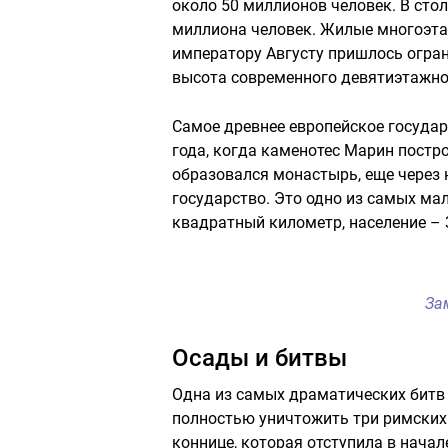
около 50 миллионов человек. В сто
миллиона человек. Жилые многоэта
императору Августу пришлось огран
высота современного девятиэтажног
Самое древнее европейское государс
года, когда каменотес Марин постро
образовался монастырь, еще через
государство. Это одно из самых мал
квадратный километр, население – 
За
Осады и битвы
Одна из самых драматических битв 
полностью уничтожить три римских 
коннице, которая отступила в нача