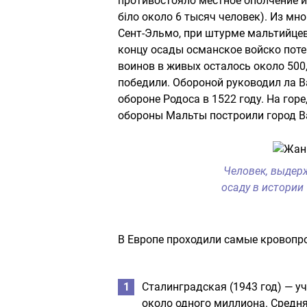
противостояло местное ополчение и
біло около 6 тысяч человек). Из мн
Сент-Эльмо, при штурме мальтийцев 
концу осады османское войско поте
воинов в живых осталось около 500,
победили. Обороной руководил ла В
обороне Родоса в 1522 году. На горе
обороны Мальты построили город В
Человек, выде
осаду в истории
В Европе проходили самые кровопро
Сталинградская (1943 год) — у
около одного миллиона. Средня