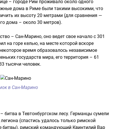
лице – городе Рим проживало около одного
жные дома в Риме были такими высокими, что
ичить их высоту 20 метрами (для сравнения —
о дома – около 30 метров).
тво – Сан-Марино, оно ведет свое начало с 301
ил на горе келью, на месте которой вскоре
 некоторое время образовалось независимое
еньких государств мира, его территория – 61
33 тысячи человек.
мок в Сан-Марино
– битва в Тевтонбургском лесу. Германцы сумели
легиона (спастись удалось только римской
ле битвы), римский командующий Квинтилий Вар