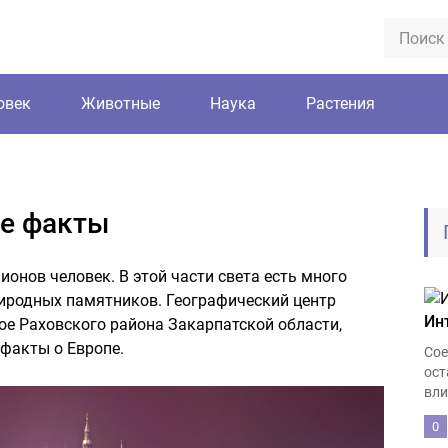
овек
Животные
Наука
Растения
ые факты
онов человек. В этой части света есть много
риродных памятников. Географический центр
Ин
ое Раховского района Закарпатской области,
факты о Европе.
Сое
ост
вли
0