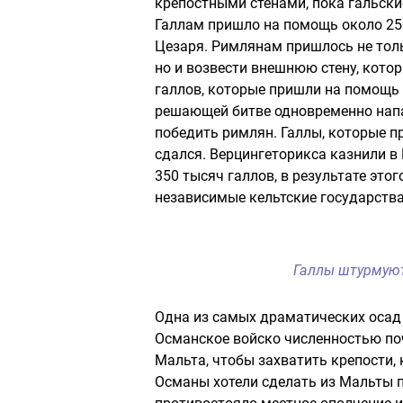
крепостными стенами, пока гальски
Галлам пришло на помощь около 250
Цезаря. Римлянам пришлось не толь
но и возвести внешнюю стену, кото
галлов, которые пришли на помощь В
решающей битве одновременно напал
победить римлян. Галлы, которые п
сдался. Верцингеторикса казнили в
350 тысяч галлов, в результате это
независимые кельтские государства
Галлы штурмуют
Одна из самых драматических осад 
Османское войско численностью по
Мальта, чтобы захватить крепости,
Османы хотели сделать из Мальты 