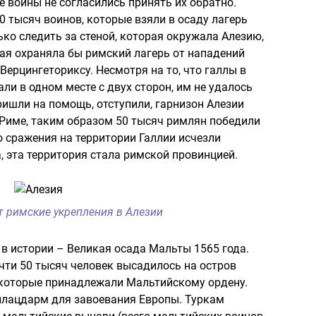
е воины не согласились принять их обратно.
 тысяч воинов, которые взяли в осаду лагерь
ко следить за стеной, которая окружала Алезию,
рая охраняла бы римский лагерь от нападений
ерцингеториксу. Несмотря на то, что галлы в
и в одном месте с двух сторон, им не удалось
ришли на помощь, отступили, гарнизон Алезии
 Риме, таким образом 50 тысяч римлян победили
го сражения на территории Галлии исчезли
, эта территория стала римской провинцией.
 римские укрепления в Алезии
в истории – Великая осада Мальты 1565 года.
чти 50 тысяч человек высадилось на остров
 которые принадлежали Мальтийскому ордену.
плацдарм для завоевания Европы. Туркам