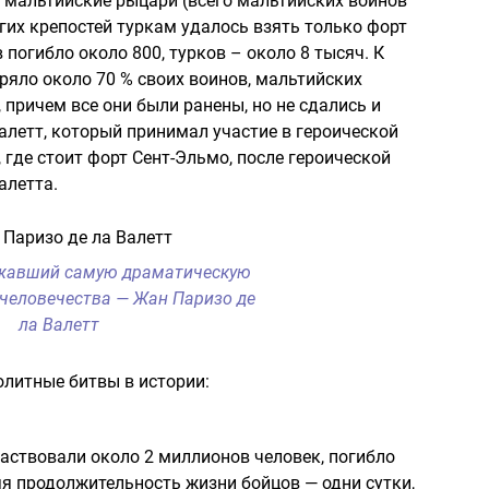
 мальтийские рыцари (всего мальтийских воинов
огих крепостей туркам удалось взять только форт
погибло около 800, турков – около 8 тысяч. К
ряло около 70 % своих воинов, мальтийских
 причем все они были ранены, но не сдались и
алетт, который принимал участие в героической
, где стоит форт Сент-Эльмо, после героической
алетта.
ржавший самую драматическую
 человечества — Жан Паризо де
ла Валетт
литные битвы в истории:
частвовали около 2 миллионов человек, погибло
я продолжительность жизни бойцов — одни сутки,