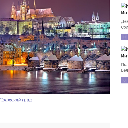
Ин
Дев
Сол
0
Ин
Пол
Бел
0
Пражский град