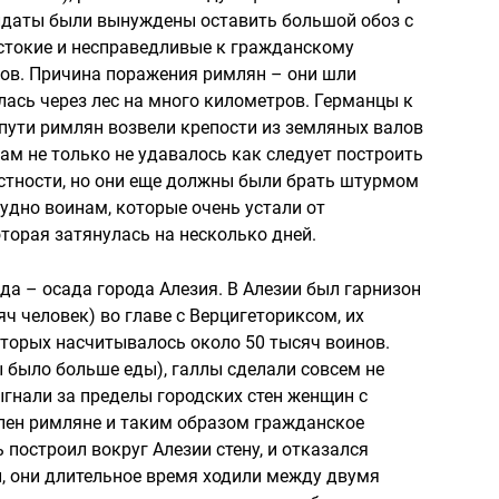
олдаты были вынуждены оставить большой обоз с
естокие и несправедливые к гражданскому
ров. Причина поражения римлян – они шли
лась через лес на много километров. Германцы к
пути римлян возвели крепости из земляных валов
ам не только не удавалось как следует построить
естности, но они еще должны были брать штурмом
удно воинам, которые очень устали от
торая затянулась на несколько дней.
а – осада города Алезия. В Алезии был гарнизон
яч человек) во главе с Верцигеториксом, их
оторых насчитывалось около 50 тысяч воинов.
 было больше еды), галлы сделали совсем не
гнали за пределы городских стен женщин с
 плен римляне и таким образом гражданское
построил вокруг Алезии стену, и отказался
, они длительное время ходили между двумя