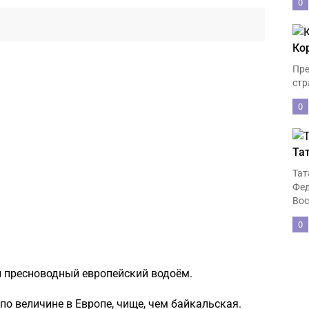
0
Ко
Пре
стр
0
Та
Тат
Фед
Вос
0
 пресноводный европейский водоём.
по величине в Европе, чище, чем байкальская.