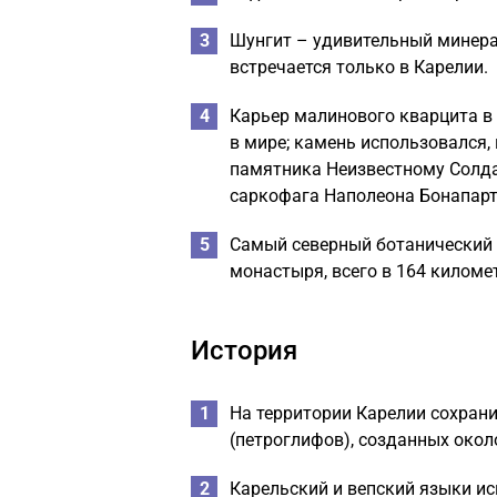
Шунгит – удивительный минера
встречается только в Карелии.
Карьер малинового кварцита в
в мире; камень использовался, 
памятника Неизвестному Солда
саркофага Наполеона Бонапарт
Самый северный ботанический 
монастыря, всего в 164 киломе
История
На территории Карелии сохран
(петроглифов), созданных окол
Карельский и вепский языки и