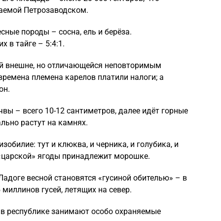
маемой Петрозаводском.
ные породы – сосна, ель и берёза.
 в тайге – 5:4:1.
ой внешне, но отличающейся неповторимым
времена племена карелов платили налоги; а
он.
вы – всего 10-12 сантиметров, далее идёт горные
льно растут на камнях.
изобилие: тут и клюква, и черника, и голубика, и
 «царской» ягоды принадлежит морошке.
Ладоге весной становятся «гусиной обителью» – в
 миллинов гусей, летящих на север.
 в республике занимают особо охраняемые