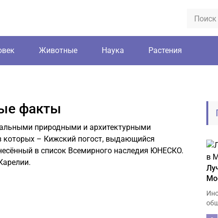
овек
Животные
Наука
Растения
ные факты
кальными природными и архитектурными
 которых – Кижский погост, выдающийся
внесённый в список Всемирного наследия ЮНЕСКО.
Карелии.
Лу
Мо
Ино
общ