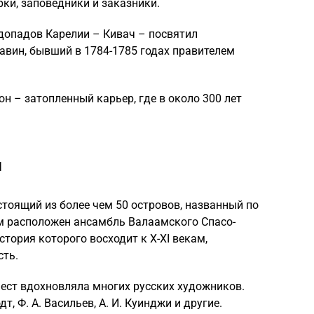
ки, заповедники и заказники.
допадов Карелии – Кивач – посвятил
жавин, бывший в 1784-1785 годах правителем
 – затопленный карьер, где в около 300 лет
ы
стоящий из более чем 50 островов, названный по
ем расположен ансамбль Валаамского Спасо-
тория которого восходит к X-XI векам,
сть.
ест вдохновляла многих русских художников.
т, Ф. А. Васильев, А. И. Куинджи и другие.