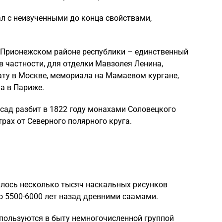
л с неизученными до конца свойствами,
 Прионежском районе республики – единственный
в частности, для отделки Мавзолея Ленина,
ту в Москве, мемориала на Мамаевом кургане,
а в Париже.
сад разбит в 1822 году монахами Соловецкого
трах от Северного полярного круга.
илось несколько тысяч наскальных рисунков
о 5500-6000 лет назад древними саамами.
спользуются в быту немногочисленной группой