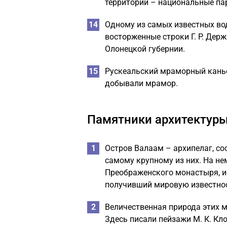
территории – национальные пар
Одному из самых известных во
восторженные строки Г. Р. Дер
Олонецкой губернии.
Рускеальский мраморный каньон
добывали мрамор.
Памятники архитектур
Остров Валаам – архипелаг, со
самому крупному из них. На н
Преображенского монастыря, ис
получивший мировую известно
Величественная природа этих м
Здесь писали пейзажи М. К. Клод