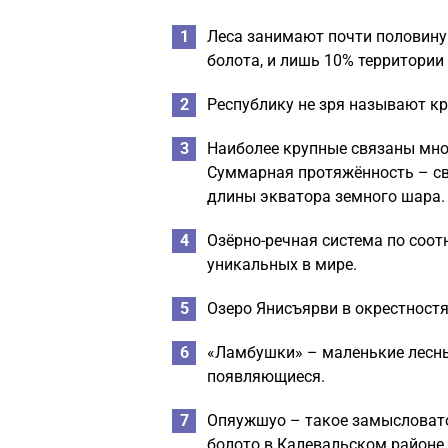
Леса занимают почти половину 
болота, и лишь 10% территории
Республику не зря называют кра
Наиболее крупные связаны мно
Суммарная протяжённость – св
длины экватора земного шара.
Озёрно-речная система по соот
уникальных в мире.
Озеро Янисъярви в окрестностя
«Ламбушки» – маленькие лесные
появляющиеся.
Опяужшуо – такое замысловато
болото в Калевальском районе.