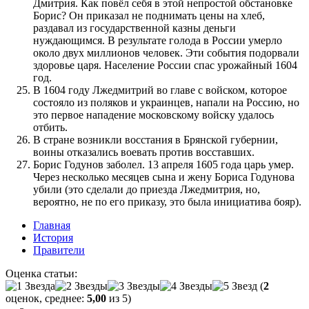
Дмитрия. Как повёл себя в этой непростой обстановке
Борис? Он приказал не поднимать цены на хлеб,
раздавал из государственной казны деньги
нуждающимся. В результате голода в России умерло
около двух миллионов человек. Эти события подорвали
здоровье царя. Население России спас урожайный 1604
год.
В 1604 году Лжедмитрий во главе с войском, которое
состояло из поляков и украинцев, напали на Россию, но
это первое нападение московскому войску удалось
отбить.
В стране возникли восстания в Брянской губернии,
воины отказались воевать против восставших.
Борис Годунов заболел. 13 апреля 1605 года царь умер.
Через несколько месяцев сына и жену Бориса Годунова
убили (это сделали до приезда Лжедмитрия, но,
вероятно, не по его приказу, это была инициатива бояр).
Главная
История
Правители
Оценка статьи:
(
2
оценок, среднее:
5,00
из 5)