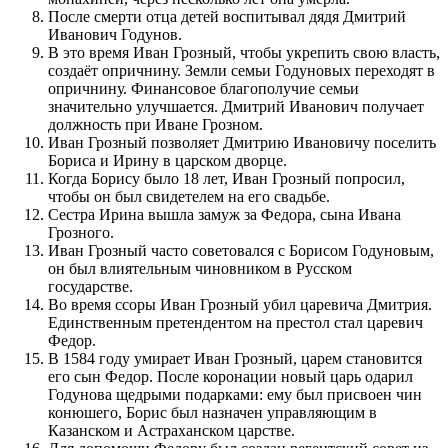
После смерти отца детей воспитывал дядя Дмитрий
Иванович Годунов.
В это время Иван Грозный, чтобы укрепить свою власть,
создаёт опричнину. Земли семьи Годуновых переходят в
опричнину. Финансовое благополучие семьи
значительно улучшается. Дмитрий Иванович получает
должность при Иване Грозном.
Иван Грозный позволяет Дмитрию Ивановичу поселить
Бориса и Ирину в царском дворце.
Когда Борису было 18 лет, Иван Грозный попросил,
чтобы он был свидетелем на его свадьбе.
Сестра Ирина вышла замуж за Федора, сына Ивана
Грозного.
Иван Грозный часто советовался с Борисом Годуновым,
он был влиятельным чиновником в Русском
государстве.
Во время ссоры Иван Грозный убил царевича Дмитрия.
Единственным претендентом на престол стал царевич
Федор.
В 1584 году умирает Иван Грозный, царем становится
его сын Федор. После коронации новый царь одарил
Годунова щедрыми подарками: ему был присвоен чин
конюшего, Борис был назначен управляющим в
Казанском и Астраханском царстве.