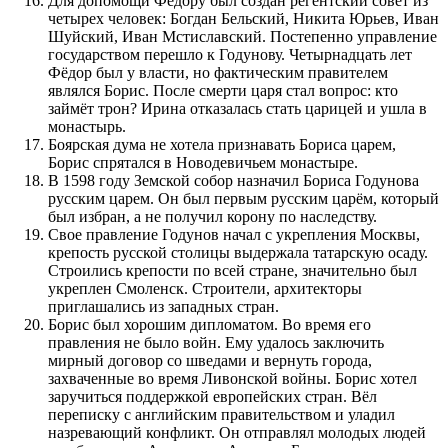
Для допомощи Федору был создан регентский совет из
четырех человек: Богдан Бельский, Никита Юрьев, Иван
Шуйский, Иван Мстиславский. Постепенно управление
государством перешло к Годунову. Четырнадцать лет
Фёдор был у власти, но фактическим правителем
являлся Борис. После смерти царя стал вопрос: кто
займёт трон? Ирина отказалась стать царицей и ушла в
монастырь.
Боярская дума не хотела признавать Бориса царем,
Борис спрятался в Новодевичьем монастыре.
В 1598 году Земской собор назначил Бориса Годунова
русским царем. Он был первым русским царём, который
был избран, а не получил корону по наследству.
Свое правление Годунов начал с укрепления Москвы,
крепость русской столицы выдержала татарскую осаду.
Строились крепости по всей стране, значительно был
укреплен Смоленск. Строители, архитекторы
приглашались из западных стран.
Борис был хорошим дипломатом. Во время его
правления не было войн. Ему удалось заключить
мирный договор со шведами и вернуть города,
захваченные во время Ливонской войны. Борис хотел
заручиться поддержкой европейских стран. Вёл
переписку с английским правительством и уладил
назревающий конфликт. Он отправлял молодых людей