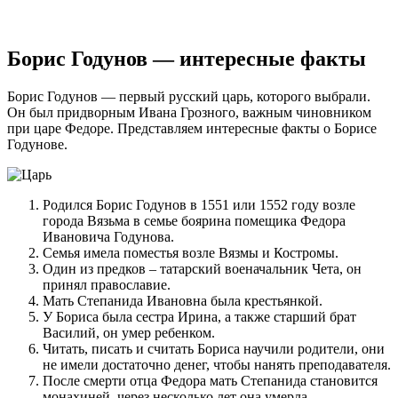
Борис Годунов — интересные факты
Борис Годунов — первый русский царь, которого выбрали.
Он был придворным Ивана Грозного, важным чиновником
при царе Федоре. Представляем интересные факты о Борисе
Годунове.
Родился Борис Годунов в 1551 или 1552 году возле
города Вязьма в семье боярина помещика Федора
Ивановича Годунова.
Семья имела поместья возле Вязмы и Костромы.
Один из предков – татарский военачальник Чета, он
принял православие.
Мать Степанида Ивановна была крестьянкой.
У Бориса была сестра Ирина, а также старший брат
Василий, он умер ребенком.
Читать, писать и считать Бориса научили родители, они
не имели достаточно денег, чтобы нанять преподавателя.
После смерти отца Федора мать Степанида становится
монахиней, через несколько лет она умерла.