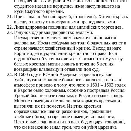
на обучение в Австрию и Англию. Большинство из этих
студентов назад не вернулись из-за наступившего на
Руси Смутного времени.
Приглашал в Россию врачей, строителей. Хотел открыть
высшую школу с иностранными преподавателями.
Ликвидированы пошлины для английских торговцев.
Годунов одаривал дворянство землями.
Государственным служащим значительно повысил
жалованье. Из-за необдуманых трат бюджетных денег в
стране начался хозяйственный кризис. Выход из него
Борис видел в укреплении крепостного права. Был
издан «Указ об урочных летах». Согласно этому указу
беглых крестьян могли ловить в течение 5 лет, их
возвращали владельцу и отдавали под суд.
В 1600 году в Южной Америке взорвался вулкан
Уайнапутина. Наличие большого количества пепла в
атмосфере привело к тому, что лето в 1601 – 1603 годах
в Европе было холодным, особенно пострадала Россия.
Урожай был незначительным, в России начался голод.
Многие помещики не знали, чем кормить крестьян и
выгоняли их из поместья. Из этих крестьян
образовывались шайки разбойников, грабившие
хлебные обозы, разорявшие помещичьи владения.
Некоторые люди винили во всех бедах царя, говорили,
что он незаконно занял трон, что он убил царевича