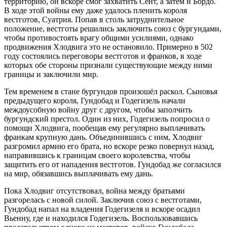
территорию, он вскоре смог захватить Сент, а затем и Бордо.
В ходе этой войны ему даже удалось пленить короля
вестготов, Суатрия. Попав в столь затруднительное
положение, вестготы решились заключить союз с бургундами,
чтобы противостоять врагу общими усилиями, однако
продвижения Хлодвига это не остановило. Примерно в 502
году состоялись переговоры вестготов и франков, в ходе
которых обе стороны признали существующие между ними
границы и заключили мир.
Тем временем в стане бургундов произошёл раскол. Сыновья
предыдущего короля, Гундобад и Годегизель начали
междоусобную войну друг с другом, чтобы заполчить
бургундский престол. Один из них, Годегизель попросил о
помощи Хлодвига, пообещав ему регулярно выплачивать
франкам крупную дань. Объединившись с ним, Хлодвиг
разгромил армию его брата, но вскоре резко повернул назад,
направившись к границам своего королевства, чтобы
защитить его от нападения вестготов. Гундобад же согласился
на мир, обязавшись выплачивать ему дань.
Пока Хлодвиг отсутствовал, война между братьями
разгорелась с новой силой. Заключив союз с вестготами,
Гундобад напал на владения Годегизеля и вскоре осадил
Вьенну, где и находился Годегизель. Воспользовавшись