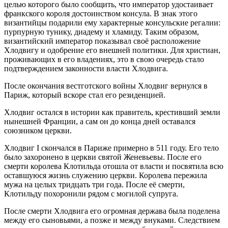
целью которого было сообщить, что император удостаивает
франкского короля достоинством консула. В знак этого
византийцы подарили ему характерные консульские регалии:
пурпурную тунику, диадему и хламиду. Таким образом,
византийский император показывал своё расположение
Хлодвигу и одобрение его внешней политики. Для христиан,
проживающих в его владениях, это в свою очередь стало
подтверждением законности власти Хлодвига.
После окончания вестготского войны Хлодвиг вернулся в
Париж, который вскоре стал его резиденцией.
Хлодвиг остался в истории как правитель, крестивший земли
нынешней Франции, а сам он до конца дней оставался
союзником церкви.
Хлодвиг I скончался в Париже примерно в 511 году. Его тело
было захоронено в церкви святой Женевьевы. После его
смерти королева Клотильда отошла от власти и посвятила всю
оставшуюся жизнь служению церкви. Королева пережила
мужа на целых тридцать три года. После её смерти,
Клотильду похоронили рядом с могилой супруга.
После смерти Хлодвига его огромная держава была поделена
между его сыновьями, а позже и между внуками. Следствием