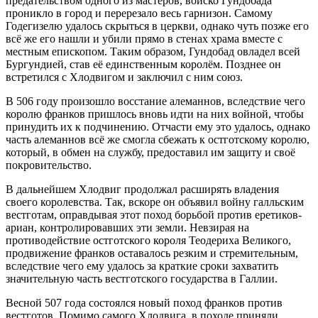
предательством одного из мастеров, войско Гундобада
проникло в город и перерезало весь гарнизон. Самому
Годегизелю удалось скрыться в церкви, однако чуть позже его
всё же его нашли и убили прямо в стенах храма вместе с
местным епископом. Таким образом, Гундобад овладел всей
Бургундией, став её единственным королём. Позднее он
встретился с Хлодвигом и заключил с ним союз.
В 506 году произошло восстание алеманнов, вследствие чего
королю франков пришлось вновь идти на них войной, чтобы
принудить их к подчинению. Отчасти ему это удалось, однако
часть алеманнов всё же смогла сбежать к остготскому королю,
который, в обмен на службу, предоставил им защиту и своё
покровительство.
В дальнейшем Хлодвиг продолжал расширять владения
своего королевства. Так, вскоре он объявил войну галльским
вестготам, оправдывая этот поход борьбой против еретиков-
ариан, контролировавших эти земли. Невзирая на
противодействие остготского короля Теодериха Великого,
продвижение франков оставалось резким и стремительным,
вследствие чего ему удалось за краткие сроки захватить
значительную часть вестготского государства в Галлии.
Весной 507 года состоялся новый поход франков против
вестготов. Помимо самого Хлодвига, в походе приняли