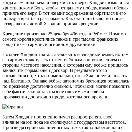
когда алеманны начали одерживать вверх, Хлодвиг взмолился
христианскому Богу, чтобы тот дал ему победу, взамен обещая
принять его веру. В тот же миг ход сражения обратился в его
пользу, а враг был разгромлен. Как бы то ни было, но после
возвращения домой Хлодвиг принял крещение.
Крещение произошло 25 декабря 496 года в Реймсе. Помимо
самого короля крестились также и три тысячи франкских
солдат из его армии, в основном дружинники.
Позднее Хлодвиг пытался завоевать и западные земли, но там
его армия столкнулась с ожесточённым сопротивлением со
стороны местного населения, с которым ему всё же пришлось
заключить формальный договор. В результате этого
соглашения он, хоть и номинально, но всё же получил власть
над Бретанью. Однако всё же автономия бретонцев оставалась
по-прежнему достаточно сильной, чтобы они могли позволить
себе фактически оставаться независимыми ещё на
протяжении достаточно продолжительного времени.
Затем Хлодвиг постепенно начал распространять своё
влияние на юг, пока не столкнулся с государством вестготов.
Произведя серию молниеносных и жестоких набегов на их