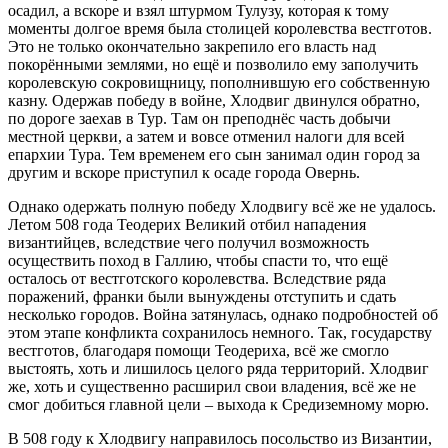
осадил, а вскоре и взял штурмом Тулузу, которая к тому
моменты долгое время была столицей королевства вестготов.
Это не только окончательно закрепило его власть над
покорёнными землями, но ещё и позволило ему заполучить
королевскую сокровищницу, пополнившую его собственную
казну. Одержав победу в войне, Хлодвиг двинулся обратно,
по дороге заехав в Тур. Там он преподнёс часть добычи
местной церкви, а затем и вовсе отменил налоги для всей
епархии Тура. Тем временем его сын занимал один город за
другим и вскоре приступил к осаде города Овернь.
Однако одержать полную победу Хлодвигу всё же не удалось.
Летом 508 года Теодерих Великий отбил нападения
византийцев, вследствие чего получил возможность
осуществить поход в Галлию, чтобы спасти то, что ещё
осталось от вестготского королевства. Вследствие ряда
поражений, франки были вынуждены отступить и сдать
несколько городов. Война затянулась, однако подробностей об
этом этапе конфликта сохранилось немного. Так, государству
вестготов, благодаря помощи Теодериха, всё же смогло
выстоять, хоть и лишилось целого ряда территорий. Хлодвиг
же, хоть и существенно расширил свои владения, всё же не
смог добиться главной цели – выхода к Средиземному морю.
В 508 году к Хлодвигу направилось посольство из Византии,