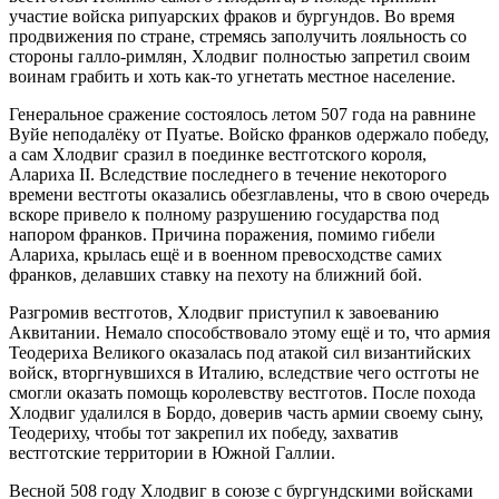
участие войска рипуарских фраков и бургундов. Во время
продвижения по стране, стремясь заполучить лояльность со
стороны галло-римлян, Хлодвиг полностью запретил своим
воинам грабить и хоть как-то угнетать местное население.
Генеральное сражение состоялось летом 507 года на равнине
Вуйе неподалёку от Пуатье. Войско франков одержало победу,
а сам Хлодвиг сразил в поединке вестготского короля,
Алариха II. Вследствие последнего в течение некоторого
времени вестготы оказались обезглавлены, что в свою очередь
вскоре привело к полному разрушению государства под
напором франков. Причина поражения, помимо гибели
Алариха, крылась ещё и в военном превосходстве самих
франков, делавших ставку на пехоту на ближний бой.
Разгромив вестготов, Хлодвиг приступил к завоеванию
Аквитании. Немало способствовало этому ещё и то, что армия
Теодериха Великого оказалась под атакой сил византийских
войск, вторгнувшихся в Италию, вследствие чего остготы не
смогли оказать помощь королевству вестготов. После похода
Хлодвиг удалился в Бордо, доверив часть армии своему сыну,
Теодериху, чтобы тот закрепил их победу, захватив
вестготские территории в Южной Галлии.
Весной 508 году Хлодвиг в союзе с бургундскими войсками