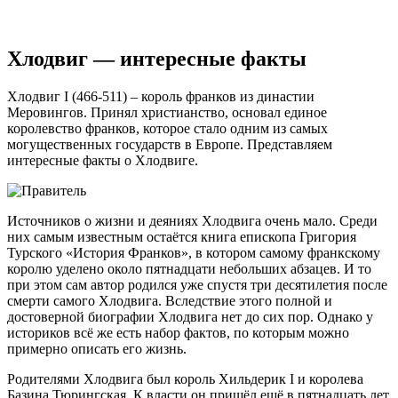
Хлодвиг — интересные факты
Хлодвиг I (466-511) – король франков из династии
Меровингов. Принял христианство, основал единое
королевство франков, которое стало одним из самых
могущественных государств в Европе. Представляем
интересные факты о Хлодвиге.
Источников о жизни и деяниях Хлодвига очень мало. Среди
них самым известным остаётся книга епископа Григория
Турского «История Франков», в котором самому франкскому
королю уделено около пятнадцати небольших абзацев. И то
при этом сам автор родился уже спустя три десятилетия после
смерти самого Хлодвига. Вследствие этого полной и
достоверной биографии Хлодвига нет до сих пор. Однако у
историков всё же есть набор фактов, по которым можно
примерно описать его жизнь.
Родителями Хлодвига был король Хильдерик I и королева
Базина Тюрингская. К власти он пришёл ещё в пятнадцать лет