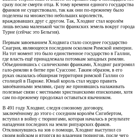
сразу после смерти отца. К тому времени единого государства
франков не существовало, так как они по-прежнему было
поделены на множество небольших королевств,
враждовавших друг с другом. Так, Хлодвиг стал королём
лишь весьма маленькой части франкских земель вокруг города
Турне (сейчас это Бельгия).
Первым завоеванием Хлодвига стало соседнее государство
Сиагрия, являющееся последним осколком Римской империи.
На тот момент это было единственное государство в Галлии,
где власть ещё принадлежала потомкам западных римлян.
Объединившись с салическими франками, Хлодвиг разгромил
гало-римлян в битве при Суассоне. Таким образом, в его
руках оказалась обширная территория римской Галлии со
столицей в Париже. Юный король стал мудро править
завоёванными землями, сразу же принявшись налаживать
полезные связи с местными христианскими епископами, хотя
сам по-прежнему продолжал оставаться язычником.
В 491 году Хлодвиг, следуя союзному договору,
заключённому до этого с соседним королём Сигибертом,
вступил в войну с тюрингами, которая началась в результате
нападения последних на земли рипуарских фраков.
Откликнувшись на зов о помощи, Хлодвиг выступил со
своим войском и вторгся во владения тюрингов, после чего