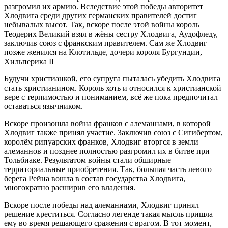
разгромил их армию. Вследствие этой победы авторитет
Хлодвига среди других германских правителей достиг
небывалых высот. Так, вскоре после этой войны король
Теодерих Великий взял в жёны сестру Хлодвига, Аудофледу,
заключив союз с франкским правителем. Сам же Хлодвиг
позже женился на Клотильде, дочери короля Бургундии,
Хильперика II
Будучи христианкой, его супруга пыталась убедить Хлодвига
стать христианином. Король хоть и относился к христианской
вере с терпимостью и пониманием, всё же пока предпочитал
оставаться язычником.
Вскоре произошла война франков с алеманнами, в которой
Хлодвиг также принял участие. Заключив союз с Сигибертом,
королём рипуарских франков, Хлодвиг вторгся в земли
алеманнов и позднее полностью разгромил их в битве при
Тольбиаке. Результатом войны стали обширные
территориальные приобретения. Так, большая часть левого
берега Рейна вошла в состав государства Хлодвига,
многократно расширив его владения.
Вскоре после победы над алеманнами, Хлодвиг принял
решение креститься. Согласно легенде такая мысль пришла
ему во время решающего сражения с врагом. В тот момент,